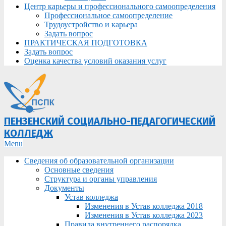
Центр карьеры и профессионального самоопределения
Профессиональное самоопределение
Трудоустройство и карьера
Задать вопрос
ПРАКТИЧЕСКАЯ ПОДГОТОВКА
Задать вопрос
Оценка качества условий оказания услуг
ПЕНЗЕНСКИЙ СОЦИАЛЬНО-ПЕДАГОГИЧЕСКИЙ
КОЛЛЕДЖ
Primary
Menu
Navigation
Сведения об образовательной организации
Menu
Основные сведения
Структура и органы управления
Документы
Устав колледжа
Изменения в Устав колледжа 2018
Изменения в Устав колледжа 2023
Правила внутреннего распорядка