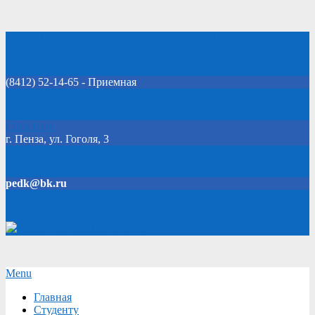
Skip
Добро пожаловать на официальный сайт колледжа!
to
content
(8412) 52-14-65 - Приемная
Click Here
г. Пенза, ул. Гоголя, 3
pedk@bk.ru
Версия для слабовидящих
Secondary
Menu
Navigation
Главная
Menu
Студенту