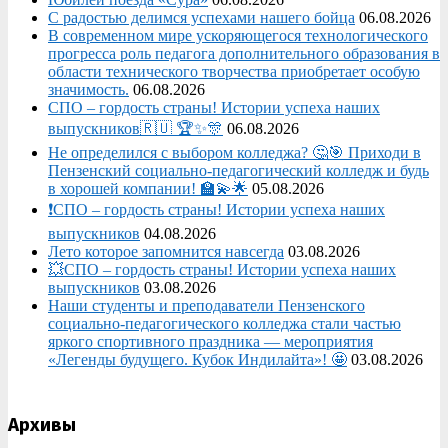
С радостью делимся успехами нашего бойца
06.08.2026
В современном мире ускоряющегося технологического
прогресса роль педагога дополнительного образования в
области технического творчества приобретает особую
значимость.
06.08.2026
СПО – гордость страны! Истории успеха наших
выпускников🇷🇺 🏆✨🎊
06.08.2026
Не определился с выбором колледжа? 🤔🎯 Приходи в
Пензенский социально-педагогический колледж и будь
в хорошей компании! 🏫💫🌟
05.08.2026
❗СПО – гордость страны! Истории успеха наших
выпускников
04.08.2026
Лето которое запомнится навсегда
03.08.2026
💥СПО – гордость страны! Истории успеха наших
выпускников
03.08.2026
Наши студенты и преподаватели Пензенского
социально‑педагогического колледжа стали частью
яркого спортивного праздника — мероприятия
«Легенды будущего. Кубок Индилайта»! 🤩
03.08.2026
Архивы