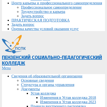
Центр карьеры и профессионального самоопределения
Профессиональное самоопределение
Трудоустройство и карьера
Задать вопрос
ПРАКТИЧЕСКАЯ ПОДГОТОВКА
Задать вопрос
Оценка качества условий оказания услуг
ПЕНЗЕНСКИЙ СОЦИАЛЬНО-ПЕДАГОГИЧЕСКИЙ
КОЛЛЕДЖ
Primary
Menu
Navigation
Сведения об образовательной организации
Menu
Основные сведения
Структура и органы управления
Документы
Устав колледжа
Изменения в Устав колледжа 2018
Изменения в Устав колледжа 2023
Правила внутреннего распорядка