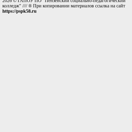
2026 © ГАПОУ ПО "Пензенский социально-педагогический
колледж" //// ® При копировании материалов ссылка на сайт
https://pspk58.ru