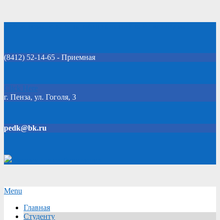
Skip
Добро пожаловать на официальный сайт колледжа!
to
content
(8412) 52-14-65 - Приемная
Click Here
г. Пенза, ул. Гоголя, 3
pedk@bk.ru
Версия для слабовидящих
Secondary
Menu
Navigation
Главная
Menu
Студенту