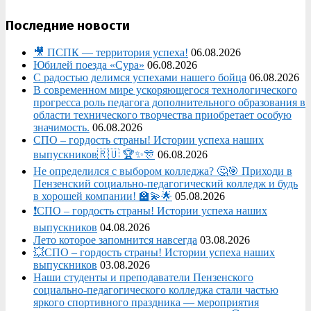
Последние новости
🎥 ПСПК — территория успеха!
06.08.2026
Юбилей поезда «Сура»
06.08.2026
С радостью делимся успехами нашего бойца
06.08.2026
В современном мире ускоряющегося технологического
прогресса роль педагога дополнительного образования в
области технического творчества приобретает особую
значимость.
06.08.2026
СПО – гордость страны! Истории успеха наших
выпускников🇷🇺 🏆✨🎊
06.08.2026
Не определился с выбором колледжа? 🤔🎯 Приходи в
Пензенский социально-педагогический колледж и будь
в хорошей компании! 🏫💫🌟
05.08.2026
❗СПО – гордость страны! Истории успеха наших
выпускников
04.08.2026
Лето которое запомнится навсегда
03.08.2026
💥СПО – гордость страны! Истории успеха наших
выпускников
03.08.2026
Наши студенты и преподаватели Пензенского
социально‑педагогического колледжа стали частью
яркого спортивного праздника — мероприятия