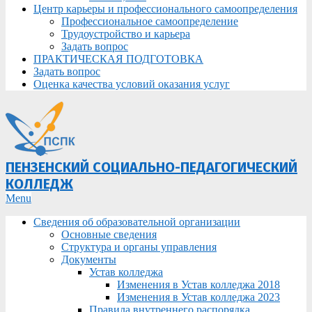
Центр карьеры и профессионального самоопределения
Профессиональное самоопределение
Трудоустройство и карьера
Задать вопрос
ПРАКТИЧЕСКАЯ ПОДГОТОВКА
Задать вопрос
Оценка качества условий оказания услуг
ПЕНЗЕНСКИЙ СОЦИАЛЬНО-ПЕДАГОГИЧЕСКИЙ
КОЛЛЕДЖ
Primary
Menu
Navigation
Сведения об образовательной организации
Menu
Основные сведения
Структура и органы управления
Документы
Устав колледжа
Изменения в Устав колледжа 2018
Изменения в Устав колледжа 2023
Правила внутреннего распорядка