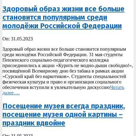
Здоровый образ жизни все больше
становится популярным среди
молодёжи Российской Федерации
2023-
On:
31.05.2023
05-
Здоровый образ жизни все больше становится популярным
31
среди молодёжи Российской Федерации. 31 мая студенты
Пензенского социально-педагогического колледжа
присоединились к акции «Курить не модно-дыши свободно!»,
посвящённой Всемирному дню без табака в рамках акции
«Сурский край без наркотиков». Студенты специальностей
физическая культура и право и организация социального
обеспечения вступили в увлекательную дискуссию
Читать
далее….
Посещение музея всегда праздник,
посещение музея одной картины –
праздник вдвойне
2023-
On:
31.05.2023