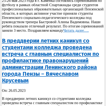
25-26 мая 2023 года в г. Каменка состоялись соревнования по
26
футболу в рамках областной Спартакиады среди студентов
профессиональных образовательных организаций Пензенской
области, в которых активное участие приняли студенты
Пензенского социально-педагогического колледжа под
руководством тренера Быстровой Алины Вадимовны. Наши
ребята показали отличный результат. По итогам соревнований
заняли 3 место. Поздравляем команду
Читать далее….
В преддверии летних каникул со
студентами колледжа проведена
встреча с главным специалистом по
профилактике правонарушений
администрации Ленинского района
города Пензы – Вячеславом
Крусевым
2023-
On:
26.05.2023
05-
В преддверии летних каникул со студентами колледжа
26
проведена встреча с главным специалистом по профилактике