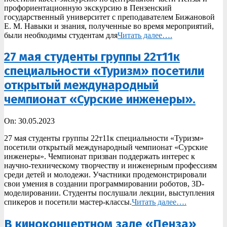
профориентационную экскурсию в Пензенский
государственный университет с преподавателем Бижановой
Е. М. Навыки и знания, полученные во время мероприятий,
были необходимы студентам для
Читать далее….
27 мая студенты группы 22т11к
специальности «Туризм» посетили
открытый международный
чемпионат «Сурские инженеры».
2023-
On:
30.05.2023
05-
27 мая студенты группы 22т11к специальности «Туризм»
30
посетили открытый международный чемпионат «Сурские
инженеры». Чемпионат призван поддержать интерес к
научно-техническому творчеству и инженерным профессиям
среди детей и молодежи. Участники продемонстрировали
свои умения в создании программировании роботов, 3D-
моделировании. Студенты послушали лекции, выступления
спикеров и посетили мастер-классы.
Читать далее….
В киноконцертном зале «Пенза»