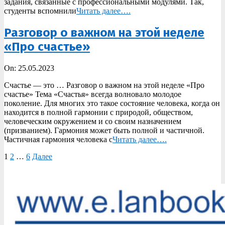
задания, связанные с профессиональными модулями. Так,
студенты вспомнили
Читать далее….
Разговор о важном на этой неделе
«Про счастье»
2023-
On:
25.05.2023
05-
Счастье — это … Разговор о важном на этой неделе «Про
25
счастье» Тема «Счастья» всегда волновало молодое
поколение. Для многих это такое состояние человека, когда он
находится в полной гармонии с природой, обществом,
человеческим окружением и со своим назначением
(призванием). Гармония может быть полной и частичной.
Частичная гармония человека с
Читать далее….
Пагинация
1
2
…
6
Далее
записей