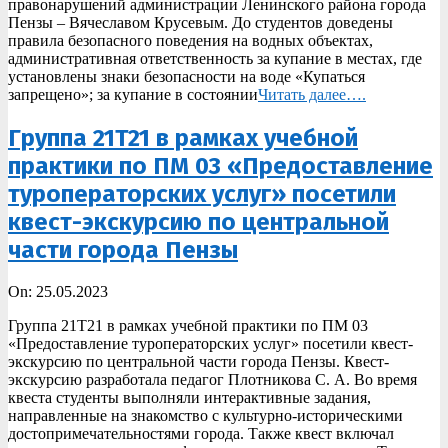
правонарушений администрации Ленинского района города
Пензы – Вячеславом Крусевым. До студентов доведены
правила безопасного поведения на водных объектах,
административная ответственность за купание в местах, где
установлены знаки безопасности на воде «Купаться
запрещено»; за купание в состоянии
Читать далее….
Группа 21Т21 в рамках учебной
практики по ПМ 03 «Предоставление
туроператорских услуг» посетили
квест-экскурсию по центральной
части города Пензы
2023-
On:
25.05.2023
05-
Группа 21Т21 в рамках учебной практики по ПМ 03
25
«Предоставление туроператорских услуг» посетили квест-
экскурсию по центральной части города Пензы. Квест-
экскурсию разработала педагог Плотникова С. А. Во время
квеста студенты выполняли интерактивные задания,
направленные на знакомство с культурно-историческими
достопримечательностями города. Также квест включал