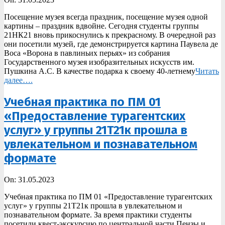
05-
Посещение музея всегда праздник, посещение музея одной
31
картины – праздник вдвойне. Сегодня студенты группы
21НК21 вновь прикоснулись к прекрасному. В очередной раз
они посетили музей, где демонстрируется картина Паувела де
Воса «Ворона в павлиньих перьях» из собрания
Государственного музея изобразительных искусств им.
Пушкина А.С. В качестве подарка к своему 40-летнему
Читать
далее….
Учебная практика по ПМ 01
«Предоставление турагентских
услуг» у группы 21Т21к прошла в
увлекательном и познавательном
формате
2023-
On:
31.05.2023
05-
Учебная практика по ПМ 01 «Предоставление турагентских
31
услуг» у группы 21Т21к прошла в увлекательном и
познавательном формате. За время практики студенты
посетили квест-экскурсию по центральной части Пензы и