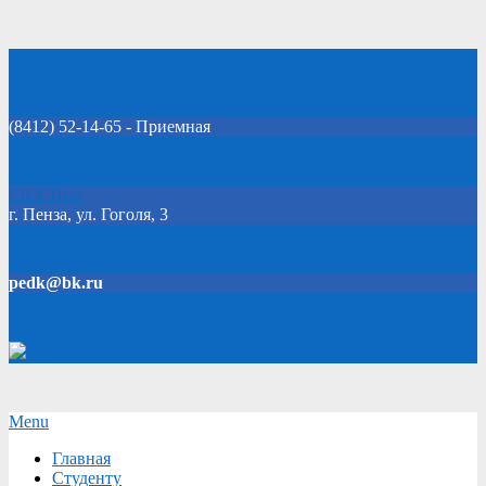
Skip
Добро пожаловать на официальный сайт колледжа!
to
content
(8412) 52-14-65 - Приемная
Click Here
г. Пенза, ул. Гоголя, 3
pedk@bk.ru
Версия для слабовидящих
Secondary
Menu
Navigation
Главная
Menu
Студенту