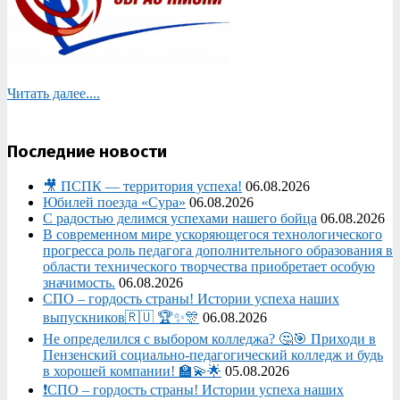
Читать далее....
Последние новости
🎥 ПСПК — территория успеха!
06.08.2026
Юбилей поезда «Сура»
06.08.2026
С радостью делимся успехами нашего бойца
06.08.2026
В современном мире ускоряющегося технологического
прогресса роль педагога дополнительного образования в
области технического творчества приобретает особую
значимость.
06.08.2026
СПО – гордость страны! Истории успеха наших
выпускников🇷🇺 🏆✨🎊
06.08.2026
Не определился с выбором колледжа? 🤔🎯 Приходи в
Пензенский социально-педагогический колледж и будь
в хорошей компании! 🏫💫🌟
05.08.2026
❗СПО – гордость страны! Истории успеха наших