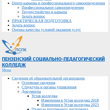
Центр карьеры и профессионального самоопределения
Профессиональное самоопределение
Трудоустройство и карьера
Задать вопрос
ПРАКТИЧЕСКАЯ ПОДГОТОВКА
Задать вопрос
Оценка качества условий оказания услуг
ПЕНЗЕНСКИЙ СОЦИАЛЬНО-ПЕДАГОГИЧЕСКИЙ
КОЛЛЕДЖ
Primary
Menu
Navigation
Сведения об образовательной организации
Menu
Основные сведения
Структура и органы управления
Документы
Устав колледжа
Изменения в Устав колледжа 2018
Изменения в Устав колледжа 2023
Правила внутреннего распорядка