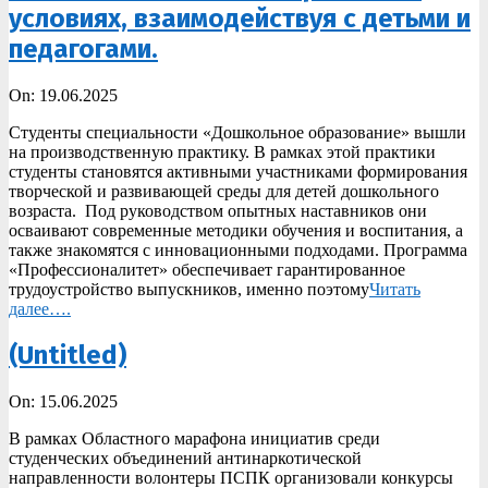
условиях, взаимодействуя с детьми и
педагогами.
2025-
On:
19.06.2025
06-
Студенты специальности «Дошкольное образование» вышли
19
на производственную практику. В рамках этой практики
студенты становятся активными участниками формирования
творческой и развивающей среды для детей дошкольного
возраста. Под руководством опытных наставников они
осваивают современные методики обучения и воспитания, а
также знакомятся с инновационными подходами. Программа
«Профессионалитет» обеспечивает гарантированное
трудоустройство выпускников, именно поэтому
Читать
далее….
(Untitled)
2025-
On:
15.06.2025
06-
В рамках Областного марафона инициатив среди
15
студенческих объединений антинаркотической
направленности волонтеры ПСПК организовали конкурсы