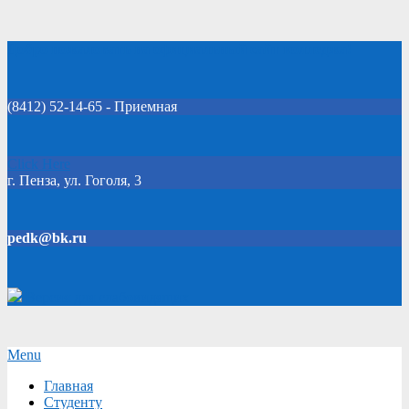
Skip
Добро пожаловать на официальный сайт колледжа!
to
content
(8412) 52-14-65 - Приемная
Click Here
г. Пенза, ул. Гоголя, 3
pedk@bk.ru
Версия для слабовидящих
Secondary
Menu
Navigation
Главная
Menu
Студенту