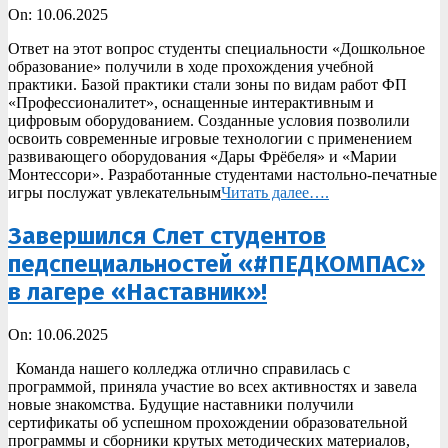
2025-
On:
10.06.2025
06-
Ответ на этот вопрос студенты специальности «Дошкольное
10
образование» получили в ходе прохождения учебной
практики. Базой практики стали зоны по видам работ ФП
«Профессионалитет», оснащенные интерактивным и
цифровым оборудованием. Созданные условия позволили
освоить современные игровые технологии с применением
развивающего оборудования «Дары Фрёбеля» и «Марии
Монтессори». Разработанные студентами настольно-печатные
игры послужат увлекательным
Читать далее….
Завершился Слет студентов
педспециальностей «#ПЕДКОМПАС»
в лагере «Наставник»!
2025-
On:
10.06.2025
06-
Команда нашего колледжа отлично справилась с
10
программой, приняла участие во всех активностях и завела
новые знакомства. Будущие наставники получили
сертификаты об успешном прохождении образовательной
программы и сборники крутых методических материалов,