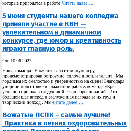
которые пригодятся в работе!
Читать далее….
5 июня студенты нашего колледжа
приняли участие в КВН —
увлекательном и динамичном
конкурсе, где юмор и креативность
играют главную роль.
2025-
On:
10.06.2025
06-
Наша команда «Ерь» показала отличную игру,
10
продемонстрировав остроумие, сплочённость и талант . Мы
гордимся их смелостью и уверенностью на сцене! Благодаря
упорной подготовке и слаженной работе, команда «Ерь»
успешно прошла в следующий сезон соревнований . Это
большой шаг вперёд и заслуженная награда за их труд и
творческий подход . Мы
Читать далее….
Вожатые ПСПК – самые лучшие!
Практика в летних оздоровительных