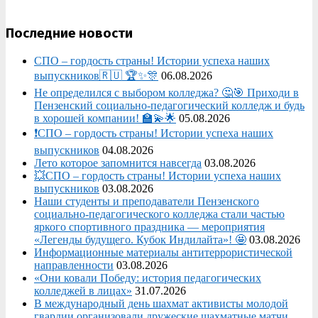
Последние новости
СПО – гордость страны! Истории успеха наших
выпускников🇷🇺 🏆✨🎊
06.08.2026
Не определился с выбором колледжа? 🤔🎯 Приходи в
Пензенский социально-педагогический колледж и будь
в хорошей компании! 🏫💫🌟
05.08.2026
❗СПО – гордость страны! Истории успеха наших
выпускников
04.08.2026
Лето которое запомнится навсегда
03.08.2026
💥СПО – гордость страны! Истории успеха наших
выпускников
03.08.2026
Наши студенты и преподаватели Пензенского
социально‑педагогического колледжа стали частью
яркого спортивного праздника — мероприятия
«Легенды будущего. Кубок Индилайта»! 🤩
03.08.2026
Информационные материалы антитеррористической
направленности
03.08.2026
«Они ковали Победу: история педагогических
колледжей в лицах»
31.07.2026
В международный день шахмат активисты молодой
гвардии организовали дружеские шахматные матчи.