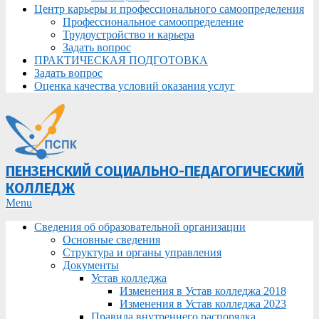
Центр карьеры и профессионального самоопределения
Профессиональное самоопределение
Трудоустройство и карьера
Задать вопрос
ПРАКТИЧЕСКАЯ ПОДГОТОВКА
Задать вопрос
Оценка качества условий оказания услуг
ПЕНЗЕНСКИЙ СОЦИАЛЬНО-ПЕДАГОГИЧЕСКИЙ
КОЛЛЕДЖ
Primary
Menu
Navigation
Сведения об образовательной организации
Menu
Основные сведения
Структура и органы управления
Документы
Устав колледжа
Изменения в Устав колледжа 2018
Изменения в Устав колледжа 2023
Правила внутреннего распорядка