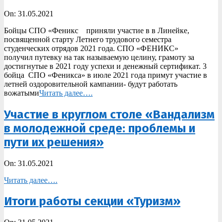
2021-
On:
31.05.2021
05-
Бойцы СПО «Феникс приняли участие в в Линейке,
31
посвященной старту Летнего трудового семестра
студенческих отрядов 2021 года. СПО «ФЕНИКС»
получил путевку на так называемую целину, грамоту за
достигнутые в 2021 году успехи и денежный сертификат. 3
бойца СПО «Феникса» в июле 2021 года примут участие в
летней оздоровительной кампании- будут работать
вожатыми
Читать далее….
Участие в круглом столе «Вандализм
в молодежной среде: проблемы и
пути их решения»
2021-
On:
31.05.2021
05-
Читать далее….
31
Итоги работы секции «Туризм»
2021-