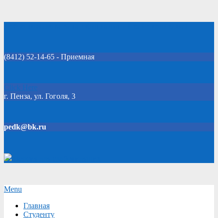
Skip
Добро пожаловать на официальный сайт колледжа!
to
content
(8412) 52-14-65 - Приемная
Click Here
г. Пенза, ул. Гоголя, 3
pedk@bk.ru
Версия для слабовидящих
Secondary
Menu
Navigation
Главная
Menu
Студенту