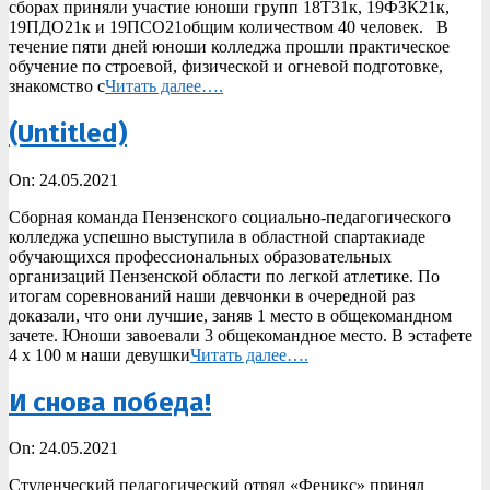
сборах приняли участие юноши групп 18Т31к, 19ФЗК21к,
19ПДО21к и 19ПСО21общим количеством 40 человек. В
течение пяти дней юноши колледжа прошли практическое
обучение по строевой, физической и огневой подготовке,
знакомство с
Читать далее….
(Untitled)
2021-
On:
24.05.2021
05-
Сборная команда Пензенского социально-педагогического
24
колледжа успешно выступила в областной спартакиаде
обучающихся профессиональных образовательных
организаций Пензенской области по легкой атлетике. По
итогам соревнований наши девчонки в очередной раз
доказали, что они лучшие, заняв 1 место в общекомандном
зачете. Юноши завоевали 3 общекомандное место. В эстафете
4 х 100 м наши девушки
Читать далее….
И снова победа!
2021-
On:
24.05.2021
05-
Студенческий педагогический отряд «Феникс» принял
24