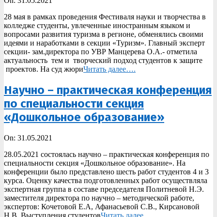
On:
31.05.2021
05-
28 мая в рамках проведения Фестиваля науки и творчества в
31
колледже студенты, увлеченные иностранным языком и
вопросами развития туризма в регионе, обменялись своими
идеями и наработками в секции «Туризм». Главный эксперт
секции- зам.директора по УВР Манцерева О.А.- отметила
актуальность тем и творческий подход студентов к защите
проектов. На суд жюри
Читать далее….
Научно – практическая конференция
по специальности секция
«Дошкольное образование»
2021-
On:
31.05.2021
05-
28.05.2021 состоялась научно – практическая конференция по
31
специальности секция «Дошкольное образование». На
конференции было представлено шесть работ студентов 4 и 3
курса. Оценку качества подготовленных работ осуществляла
экспертная группа в составе председателя Политневой Н.Э.
заместителя директора по научно – методической работе,
экспертов: Кочетовой Е.А, Афанасьевой С.В., Кирсановой
Н.В. Выступления студентов
Читать далее….