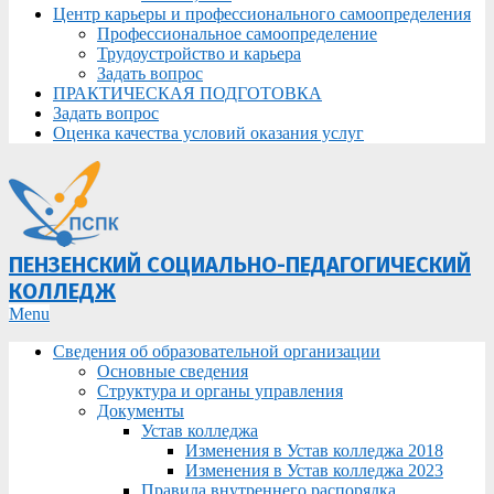
Центр карьеры и профессионального самоопределения
Профессиональное самоопределение
Трудоустройство и карьера
Задать вопрос
ПРАКТИЧЕСКАЯ ПОДГОТОВКА
Задать вопрос
Оценка качества условий оказания услуг
ПЕНЗЕНСКИЙ СОЦИАЛЬНО-ПЕДАГОГИЧЕСКИЙ
КОЛЛЕДЖ
Primary
Menu
Navigation
Сведения об образовательной организации
Menu
Основные сведения
Структура и органы управления
Документы
Устав колледжа
Изменения в Устав колледжа 2018
Изменения в Устав колледжа 2023
Правила внутреннего распорядка