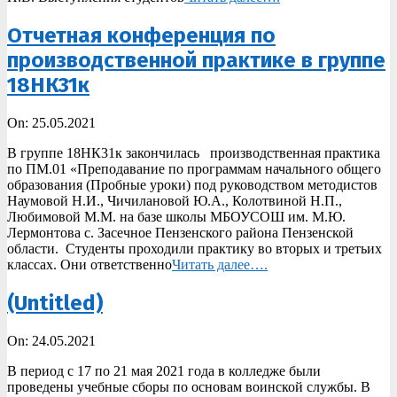
Отчетная конференция по
производственной практике в группе
18НК31к
2021-
On:
25.05.2021
05-
В группе 18НК31к закончилась производственная практика
25
по ПМ.01 «Преподавание по программам начального общего
образования (Пробные уроки) под руководством методистов
Наумовой Н.И., Чичилановой Ю.А., Колотвиной Н.П.,
Любимовой М.М. на базе школы МБОУСОШ им. М.Ю.
Лермонтова с. Засечное Пензенского района Пензенской
области. Студенты проходили практику во вторых и третьих
классах. Они ответственно
Читать далее….
(Untitled)
2021-
On:
24.05.2021
05-
В период с 17 по 21 мая 2021 года в колледже были
24
проведены учебные сборы по основам воинской службы. В