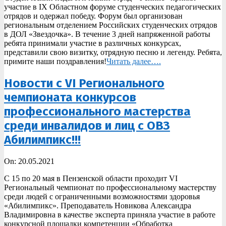
участие в IX Областном форуме студенческих педагогических
отрядов и одержал победу. Форум был организован
региональным отделением Российских студенческих отрядов
в ДОЛ «Звездочка». В течение 3 дней напряженной работы
ребята принимали участие в различных конкурсах,
представили свою визитку, отрядную песню и легенду. Ребята,
примите наши поздравления!
Читать далее….
Новости с VI Регионального
чемпионата конкурсов
профессионального мастерства
среди инвалидов и лиц с ОВЗ
Абилимпикс!!!
2021-
On:
20.05.2021
05-
С 15 по 20 мая в Пензенской области проходит VI
20
Региональный чемпионат по профессиональному мастерству
среди людей с ограниченными возможностями здоровья
«Абилимпикс». Преподаватель Новикова Александра
Владимировна в качестве эксперта приняла участие в работе
конкурсной площадки компетенции «Обработка