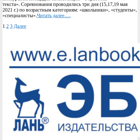
текста». Соревнования проводились три дня (15,17,19 мая
2021 г.) по возрастным категориям: «школьники», «студенты»,
«специалисты».
Читать далее….
Пагинация
1
2
3
Далее
записей