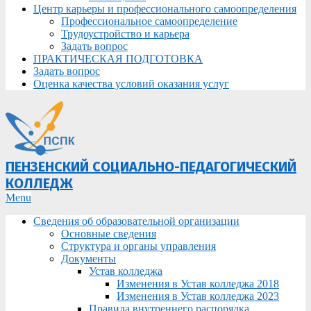
Центр карьеры и профессионального самоопределения
Профессиональное самоопределение
Трудоустройство и карьера
Задать вопрос
ПРАКТИЧЕСКАЯ ПОДГОТОВКА
Задать вопрос
Оценка качества условий оказания услуг
ПЕНЗЕНСКИЙ СОЦИАЛЬНО-ПЕДАГОГИЧЕСКИЙ
КОЛЛЕДЖ
Primary
Menu
Navigation
Сведения об образовательной организации
Menu
Основные сведения
Структура и органы управления
Документы
Устав колледжа
Изменения в Устав колледжа 2018
Изменения в Устав колледжа 2023
Правила внутреннего распорядка