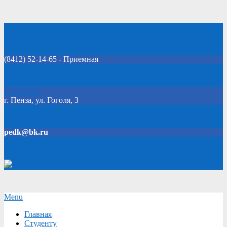
Skip
Добро пожаловать на официальный сайт колледжа!
to
content
(8412) 52-14-65 - Приемная
Click Here
г. Пенза, ул. Гоголя, 3
pedk@bk.ru
Версия для слабовидящих
Secondary
Menu
Navigation
Главная
Menu
Студенту