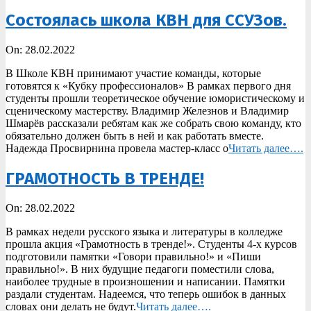
Состоялась школа КВН для ССУЗов.
2022-
On:
28.02.2022
02-
В Школе КВН принимают участие команды, которые
28
готовятся к «Кубку профессионалов» В рамках первого дня
студенты прошли теоретическое обучение юмористическому и
сценическому мастерству. Владимир Железнов и Владимир
Шмарёв рассказали ребятам как же собрать свою команду, кто
обязательно должен быть в ней и как работать вместе.
Надежда Просвирнина провела мастер-класс о
Читать далее….
ГРАМОТНОСТЬ В ТРЕНДЕ!
2022-
On:
28.02.2022
02-
В рамках недели русского языка и литературы в колледже
28
прошла акция «Грамотность в тренде!». Студенты 4-х курсов
подготовили памятки «Говори правильно!» и «Пиши
правильно!». В них будущие педагоги поместили слова,
наиболее трудные в произношении и написании. Памятки
раздали студентам. Надеемся, что теперь ошибок в данных
словах они делать не будут.
Читать далее….