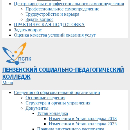
Центр карьеры и профессионального самоопределения
Профессиональное самоопределение
Трудоустройство и карьера
Задать вопрос
ПРАКТИЧЕСКАЯ ПОДГОТОВКА
Задать вопрос
Оценка качества условий оказания услуг
ПЕНЗЕНСКИЙ СОЦИАЛЬНО-ПЕДАГОГИЧЕСКИЙ
КОЛЛЕДЖ
Primary
Menu
Navigation
Сведения об образовательной организации
Menu
Основные сведения
Структура и органы управления
Документы
Устав колледжа
Изменения в Устав колледжа 2018
Изменения в Устав колледжа 2023
Правила внутреннего распорядка