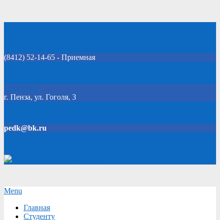
Skip
Добро пожаловать на официальный сайт колледжа!
to
content
(8412) 52-14-65 - Приемная
Click Here
г. Пенза, ул. Гоголя, 3
pedk@bk.ru
Версия для слабовидящих
Secondary
Menu
Navigation
Главная
Menu
Студенту