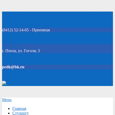
Skip
Добро пожаловать на официальный сайт колледжа!
to
content
(8412) 52-14-65 - Приемная
Click Here
г. Пенза, ул. Гоголя, 3
pedk@bk.ru
Версия для слабовидящих
Secondary
Menu
Navigation
Главная
Menu
Студенту