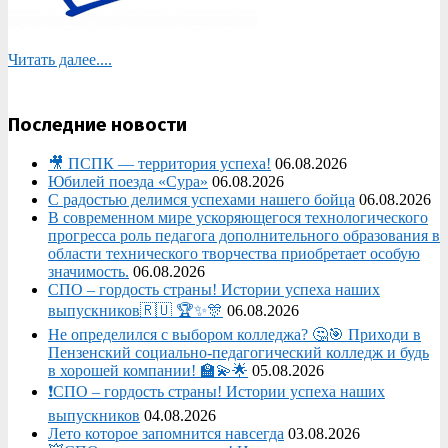
Читать далее....
Последние новости
🎥 ПСПК — территория успеха!
06.08.2026
Юбилей поезда «Сура»
06.08.2026
С радостью делимся успехами нашего бойца
06.08.2026
В современном мире ускоряющегося технологического
прогресса роль педагога дополнительного образования в
области технического творчества приобретает особую
значимость.
06.08.2026
СПО – гордость страны! Истории успеха наших
выпускников🇷🇺 🏆✨🎊
06.08.2026
Не определился с выбором колледжа? 🤔🎯 Приходи в
Пензенский социально-педагогический колледж и будь
в хорошей компании! 🏫💫🌟
05.08.2026
❗СПО – гордость страны! Истории успеха наших
выпускников
04.08.2026
Лето которое запомнится навсегда
03.08.2026