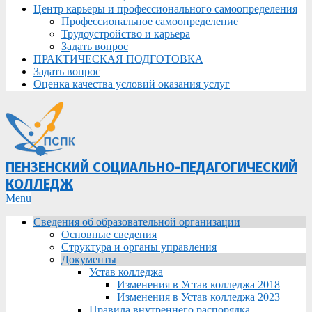
Центр карьеры и профессионального самоопределения
Профессиональное самоопределение
Трудоустройство и карьера
Задать вопрос
ПРАКТИЧЕСКАЯ ПОДГОТОВКА
Задать вопрос
Оценка качества условий оказания услуг
ПЕНЗЕНСКИЙ СОЦИАЛЬНО-ПЕДАГОГИЧЕСКИЙ
КОЛЛЕДЖ
Primary
Menu
Navigation
Сведения об образовательной организации
Menu
Основные сведения
Структура и органы управления
Документы
Устав колледжа
Изменения в Устав колледжа 2018
Изменения в Устав колледжа 2023
Правила внутреннего распорядка