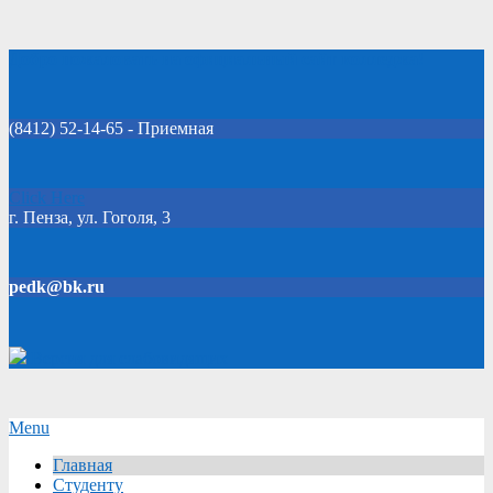
Skip
Добро пожаловать на официальный сайт колледжа!
to
content
(8412) 52-14-65 - Приемная
Click Here
г. Пенза, ул. Гоголя, 3
pedk@bk.ru
Версия для слабовидящих
Secondary
Menu
Navigation
Главная
Menu
Студенту