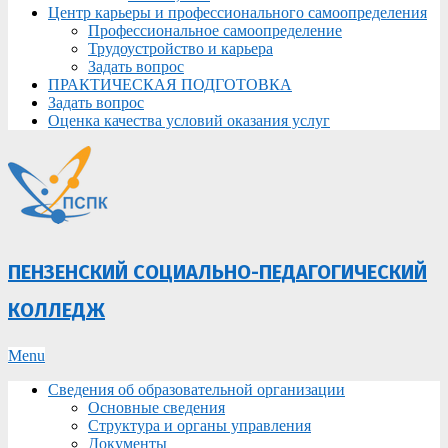
Центр карьеры и профессионального самоопределения
Профессиональное самоопределение
Трудоустройство и карьера
Задать вопрос
ПРАКТИЧЕСКАЯ ПОДГОТОВКА
Задать вопрос
Оценка качества условий оказания услуг
ПЕНЗЕНСКИЙ СОЦИАЛЬНО-ПЕДАГОГИЧЕСКИЙ
КОЛЛЕДЖ
Primary
Menu
Navigation
Сведения об образовательной организации
Menu
Основные сведения
Структура и органы управления
Документы