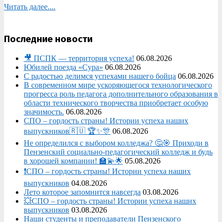
Читать далее....
Последние новости
🎥 ПСПК — территория успеха!
06.08.2026
Юбилей поезда «Сура»
06.08.2026
С радостью делимся успехами нашего бойца
06.08.2026
В современном мире ускоряющегося технологического
прогресса роль педагога дополнительного образования в
области технического творчества приобретает особую
значимость.
06.08.2026
СПО – гордость страны! Истории успеха наших
выпускников🇷🇺 🏆✨🎊
06.08.2026
Не определился с выбором колледжа? 🤔🎯 Приходи в
Пензенский социально-педагогический колледж и будь
в хорошей компании! 🏫💫🌟
05.08.2026
❗СПО – гордость страны! Истории успеха наших
выпускников
04.08.2026
Лето которое запомнится навсегда
03.08.2026
💥СПО – гордость страны! Истории успеха наших
выпускников
03.08.2026
Наши студенты и преподаватели Пензенского