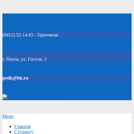
Skip
Добро пожаловать на официальный сайт колледжа!
to
content
(8412) 52-14-65 - Приемная
Click Here
г. Пенза, ул. Гоголя, 3
pedk@bk.ru
Версия для слабовидящих
Secondary
Menu
Navigation
Главная
Menu
Студенту