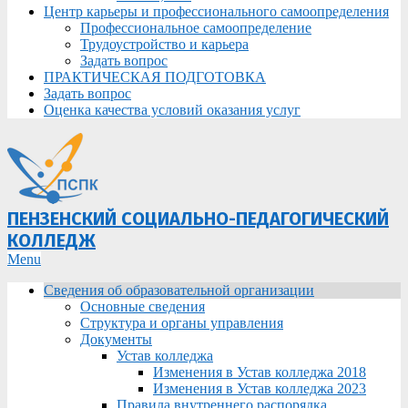
Центр карьеры и профессионального самоопределения
Профессиональное самоопределение
Трудоустройство и карьера
Задать вопрос
ПРАКТИЧЕСКАЯ ПОДГОТОВКА
Задать вопрос
Оценка качества условий оказания услуг
ПЕНЗЕНСКИЙ СОЦИАЛЬНО-ПЕДАГОГИЧЕСКИЙ
КОЛЛЕДЖ
Primary
Menu
Navigation
Сведения об образовательной организации
Menu
Основные сведения
Структура и органы управления
Документы
Устав колледжа
Изменения в Устав колледжа 2018
Изменения в Устав колледжа 2023
Правила внутреннего распорядка