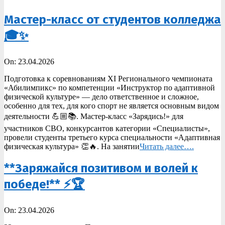
Мастер-класс от студентов колледжа
🎓✨
2026-
On:
23.04.2026
04-
Подготовка к соревнованиям XI Регионального чемпионата
23
«Абилимпикс» по компетенции «Инструктор по адаптивной
физической культуре» — дело ответственное и сложное,
особенно для тех, для кого спорт не является основным видом
деятельности 💪🏼📚. Мастер-класс «Зарядись!» для
участников СВО, конкурсантов категории «Специалисты»,
провели студенты третьего курса специальности «Адаптивная
физическая культура» 👏🔥. На занятии
Читать далее….
**Заряжайся позитивом и волей к
победе!** ⚡🏆
2026-
On:
23.04.2026
04-