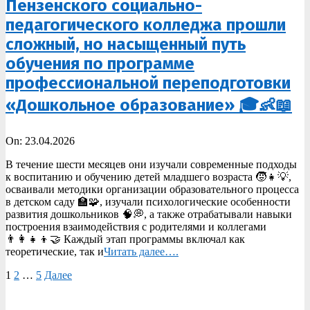
Пензенского социально-
педагогического колледжа прошли
сложный, но насыщенный путь
обучения по программе
профессиональной переподготовки
«Дошкольное образование» 🎓👶📖
2026-
On:
23.04.2026
04-
В течение шести месяцев они изучали современные подходы
23
к воспитанию и обучению детей младшего возраста 🧒👧💡,
осваивали методики организации образовательного процесса
в детском саду 🏫🧩, изучали психологические особенности
развития дошкольников 🧠💭, а также отрабатывали навыки
построения взаимодействия с родителями и коллегами
👨‍👩‍👧‍👦🤝 Каждый этап программы включал как
теоретические, так и
Читать далее….
Пагинация
1
2
…
5
Далее
записей