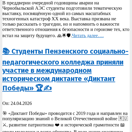
В преддверии очередной годовщины аварии на
27
Чернобыльской АЭС студенты подготовили тематическую
выставку, посвящённую одной из самых масштабных
техногенных катастроф XX века. Выставка призвана не
только рассказать о трагедии, но и напомнить о важности
ответственного отношения к безопасности и героизме тех, кто
встал на защиту будущего. 🙏🌟🛡️.
Читать далее….
📚 Студенты Пензенского социально-
педагогического колледжа приняли
участие в международном
историческом диктанте «Диктант
Победы» 🏆✍️
2026-
On:
24.04.2026
04-
🎯 «Диктант Победы» проводится с 2019 года и направлен на
24
популяризацию знаний о Великой Отечественной войне 🇷🇺
⚔️, развитие патриотизма ❤️ и исторической грамотности 📖
среди молодежи и всего общества. В ходе акции участники