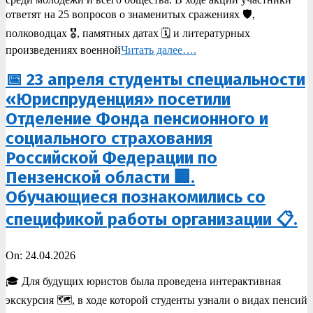
ответят на 25 вопросов о знаменитых сражениях 🛡️,
полководцах 🎖️, памятных датах 🗓️ и литературных
произведениях военной
Читать далее….
📅 23 апреля студенты специальности
«Юриспруденция» посетили
Отделение Фонда пенсионного и
социального страхования
Российской Федерации по
Пензенской области 🏢.
Обучающиеся познакомились со
спецификой работы организации 📋.
2026-
On:
24.04.2026
04-
24
🎓 Для будущих юристов была проведена интерактивная
экскурсия 🗺️, в ходе которой студенты узнали о видах пенсий