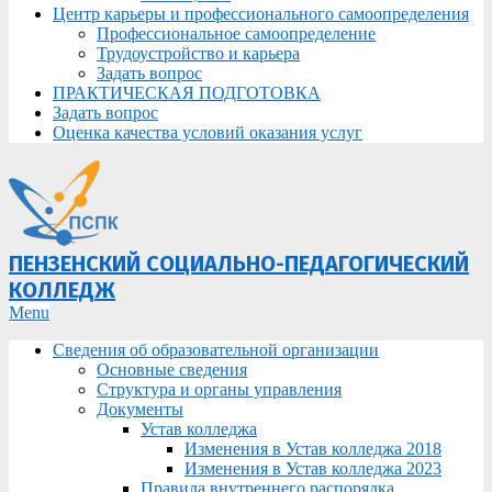
Центр карьеры и профессионального самоопределения
Профессиональное самоопределение
Трудоустройство и карьера
Задать вопрос
ПРАКТИЧЕСКАЯ ПОДГОТОВКА
Задать вопрос
Оценка качества условий оказания услуг
ПЕНЗЕНСКИЙ СОЦИАЛЬНО-ПЕДАГОГИЧЕСКИЙ
КОЛЛЕДЖ
Primary
Menu
Navigation
Сведения об образовательной организации
Menu
Основные сведения
Структура и органы управления
Документы
Устав колледжа
Изменения в Устав колледжа 2018
Изменения в Устав колледжа 2023
Правила внутреннего распорядка