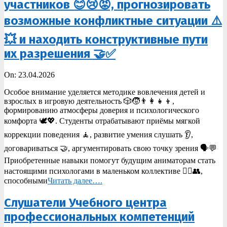
участников 😊😢😡, прогнозировать
возможные конфликтные ситуации ⚠️
💥 и находить конструктивные пути
их разрешения 🤝✅
2026-
On:
23.04.2026
04-
Особое внимание уделяется методике вовлечения детей и
23
взрослых в игровую деятельность 🎲🧒👨‍👩‍👧‍👦,
формированию атмосферы доверия и психологического
комфорта 🕊️💖. Студенты отрабатывают приёмы мягкой
коррекции поведения 🧘, развитие умения слушать 👂,
договариваться 🤝, аргументировать свою точку зрения 🗣️💬
Приобретенные навыки помогут будущим аниматорам стать
настоящими психологами в маленьком коллективе 🧑‍⚕️👥,
способными
Читать далее….
Слушатели Учебного центра
профессиональных компетенций