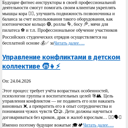
Будущие фитнес-инструкторы в своей профессиональной
24
деятельности смогут помогать своим клиентам укреплять
мышцы кора 🧍‍♂️, улучшить подвижность позвоночника и
баланса за счет использования такого оборудования, как
изотоническое кольцо 🔵, роллы 🌀, босу 🥏, мячи для
пилатеса ⚽ и т.п. Профессиональное обучение участников
Российских студенческих отрядов осуществляется на
бесплатной основе 💰✅ за
Читать далее….
Управление конфликтами в детском
коллективе 🧒👧⚡
2026-
On:
24.04.2026
04-
Этот процесс требует учёта возрастных особенностей,
24
психологии группы и воспитательных целей 🎯👥. Цель
управления конфликтом — не подавить его или наказать
виновных ❌, а превратить его в опыт сотрудничества и
понимания чужих чувств 💞🤝. Дети должны научиться
договариваться без криков, драк и жалоб взрослым… 🙅‍♂️🗣️✅
Именно поэтому будущие вожатые 🎓🏕️
Читать далее….