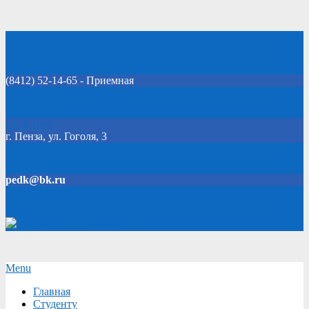
Skip
Добро пожаловать на официальный сайт колледжа!
to
content
(8412) 52-14-65 - Приемная
Click Here
г. Пенза, ул. Гоголя, 3
pedk@bk.ru
Версия для слабовидящих
Secondary
Menu
Navigation
Главная
Menu
Студенту