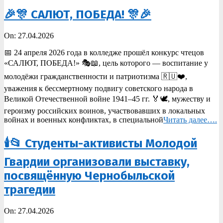
🎉🎊 САЛЮТ, ПОБЕДА! 🎊🎉
2026-
On:
27.04.2026
04-
📅 24 апреля 2026 года в колледже прошёл конкурс чтецов
27
«САЛЮТ, ПОБЕДА!» 🎭📖, цель которого — воспитание у
молодёжи гражданственности и патриотизма 🇷🇺❤️,
уважения к бессмертному подвигу советского народа в
Великой Отечественной войне 1941–45 гг. 🏅🕊️, мужеству и
героизму российских воинов, участвовавших в локальных
войнах и военных конфликтах, в специальной
Читать далее….
🕯️📂 Студенты-активисты Молодой
Гвардии организовали выставку,
посвящённую Чернобыльской
трагедии
2026-
On:
27.04.2026
04-