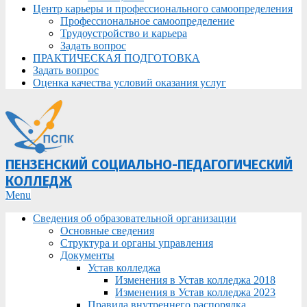
Центр карьеры и профессионального самоопределения
Профессиональное самоопределение
Трудоустройство и карьера
Задать вопрос
ПРАКТИЧЕСКАЯ ПОДГОТОВКА
Задать вопрос
Оценка качества условий оказания услуг
ПЕНЗЕНСКИЙ СОЦИАЛЬНО-ПЕДАГОГИЧЕСКИЙ
КОЛЛЕДЖ
Primary
Menu
Navigation
Сведения об образовательной организации
Menu
Основные сведения
Структура и органы управления
Документы
Устав колледжа
Изменения в Устав колледжа 2018
Изменения в Устав колледжа 2023
Правила внутреннего распорядка