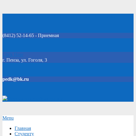
Skip
Добро пожаловать на официальный сайт колледжа!
to
content
(8412) 52-14-65 - Приемная
Click Here
г. Пенза, ул. Гоголя, 3
pedk@bk.ru
Версия для слабовидящих
Secondary
Menu
Navigation
Главная
Menu
Студенту