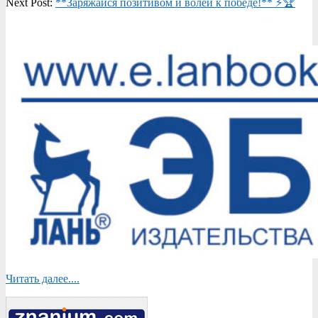
Next Post:
**Заряжайся позитивом и волей к победе!** ⚡🏆
Читать далее....