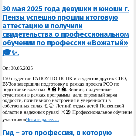
30 мая 2025 года девушки и юноши г.
Пензы успешно прошли итоговую
аттестацию и получили
свидетельства о профессиональном
обучении по профессии «Вожатый»
🎓✨.
2025-
On:
30.05.2025
05-
150 студентов ГАПОУ ПО ПСПК и студентов других СПО,
30
ВУЗов завершили подготовку в рамках проекта РСО по
подготовке вожатых 👩‍🏫👨‍🏫. Знания, полученные
студентами в рамках программы, дали огромный заряд
бодрости, позитивного настроения и уверенности в
собственных силах 💪😊. Летний отдых детей Пензенской
области в надежных руках! 🌞🏖️ Профессиональное обучение
участников
Читать далее….
Гид – это профессия, в которую