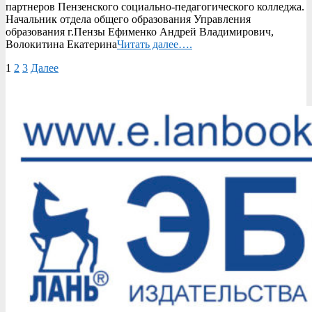
партнеров Пензенского социально-педагогического колледжа.
Начальник отдела общего образования Управления
образования г.Пензы Ефименко Андрей Владимирович,
Волокитина Екатерина
Читать далее….
Пагинация
1
2
3
Далее
записей