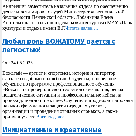
Андреевич, заместитель начальника отдела по обеспечению
деятельности мировых судей Министерства региональной
безопасности Пензенской области, Лобанкина Елена
Анатольевна, начальник отдела развития туризма МАУ «Парк
культуры и отдыха имени В.Г.
Читать далее….
Любая роль ВОЖАТОМУ дается с
легкостью!
2025-
On:
24.05.2025
05-
Вожатый — артист и спортсмен, историк и литератор,
24
фантазер и добрый волшебник. Студенты, прошедшие
обучение по программе профессионального обучения
«Вожатый» проверили свои теоретические знания, решая
педагогические ситуации и профессиональные кейсы на
производственной практике. Слушатели продемонстрировали
навыки оформления и защиты отрядных уголков,
организации и проведения отрядных огоньков, а также
приняли участие
Читать далее….
Инициативные и креативные