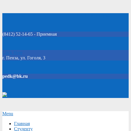
Skip
Добро пожаловать на официальный сайт колледжа!
to
content
(8412) 52-14-65 - Приемная
Click Here
г. Пенза, ул. Гоголя, 3
pedk@bk.ru
Версия для слабовидящих
Secondary
Menu
Navigation
Главная
Menu
Студенту