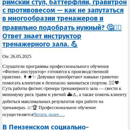
римский стул, баттерфляй, гравитрон
с противовесом — как не запутаться
в многообразии тренажеров и
правильно подобрать нужный? 🤔🏋️‍♂️
Ответ знает инструктор
тренажерного зала. 💪
2025-
On:
26.05.2025
05-
Слушатели программы профессионального обучения
26
«Фитнес-инструктор» готовятся к производственной
практике. 👩‍🎓✨ Девушки приобретают навыки грамотно
помогать клиентам и безопасно заниматься спортом. 🏃‍♀️💖
Суть работы фитнес-тренера тренажерного зала — свести к
минимуму риск травм и увечий 🚑⚠️, а также помочь клиенту
добиться максимальных результатов при работе на
тренажерах. 📈🏆 Профессиональное обучение
осуществляется
Читать далее….
В Пензенском социально-