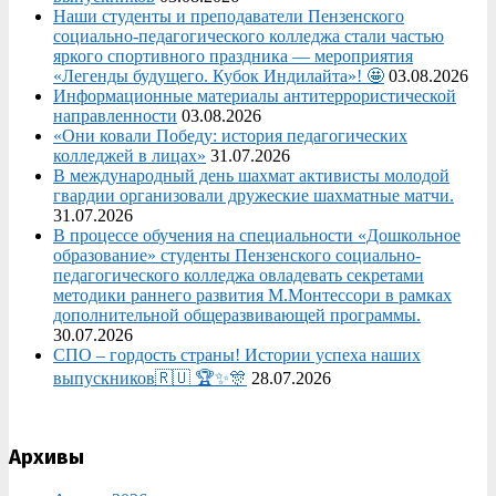
Наши студенты и преподаватели Пензенского
социально‑педагогического колледжа стали частью
яркого спортивного праздника — мероприятия
«Легенды будущего. Кубок Индилайта»! 🤩
03.08.2026
Информационные материалы антитеррористической
направленности
03.08.2026
«Они ковали Победу: история педагогических
колледжей в лицах»
31.07.2026
В международный день шахмат активисты молодой
гвардии организовали дружеские шахматные матчи.
31.07.2026
В процессе обучения на специальности «Дошкольное
образование» студенты Пензенского социально-
педагогического колледжа овладевать секретами
методики раннего развития М.Монтессори в рамках
дополнительной общеразвивающей программы.
30.07.2026
СПО – гордость страны! Истории успеха наших
выпускников🇷🇺 🏆✨🎊
28.07.2026
Архивы