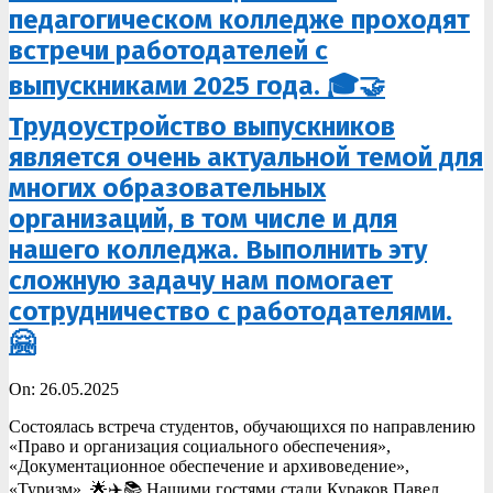
педагогическом колледже проходят
встречи работодателей с
выпускниками 2025 года. 🎓🤝
Трудоустройство выпускников
является очень актуальной темой для
многих образовательных
организаций, в том числе и для
нашего колледжа. Выполнить эту
сложную задачу нам помогает
сотрудничество с работодателями.
🤗
2025-
On:
26.05.2025
05-
Состоялась встреча студентов, обучающихся по направлению
26
«Право и организация социального обеспечения»,
«Документационное обеспечение и архивоведение»,
«Туризм». 🌟✈️📚 Нашими гостями стали Кураков Павел