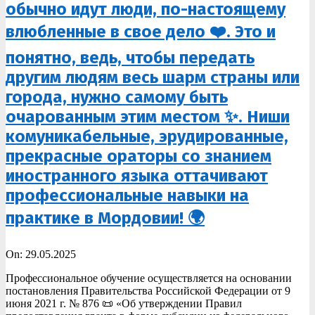
обычно идут люди, по-настоящему
влюбленные в свое дело ❤️. Это и
понятно, ведь, чтобы передать
другим людям весь шарм страны или
города, нужно самому быть
очарованным этим местом ✨. Ниши
комуникабельные, эрудированные,
прекрасные ораторы со знанием
иностранного языка оттачивают
профессиональные навыки на
практике в Мордовии! 🌍
2025-
On:
29.05.2025
05-
Профессиональное обучение осуществляется на основании
29
постановления Правительства Российской Федерации от 9
июня 2021 г. № 876 📜 «Об утверждении Правил