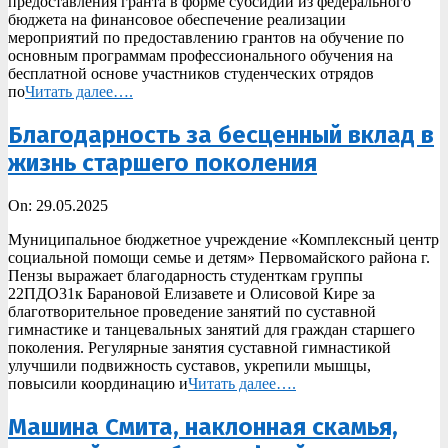
предоставления гранта в форме субсидии из федерального
бюджета на финансовое обеспечение реализации
мероприятий по предоставлению грантов на обучение по
основным программам профессионального обучения на
бесплатной основе участников студенческих отрядов
по
Читать далее….
Благодарность за бесценный вклад в
жизнь старшего поколения
2025-
On:
29.05.2025
05-
Муниципальное бюджетное учреждение «Комплексный центр
29
социальной помощи семье и детям» Первомайского района г.
Пензы выражает благодарность студенткам группы
22ПДО31к Барановой Елизавете и Олисовой Кире за
благотворительное проведение занятий по суставной
гимнастике и танцевальных занятий для граждан старшего
поколения. Регулярные занятия суставной гимнастикой
улучшили подвижность суставов, укрепили мышцы,
повысили координацию и
Читать далее….
Машина Смита, наклонная скамья,