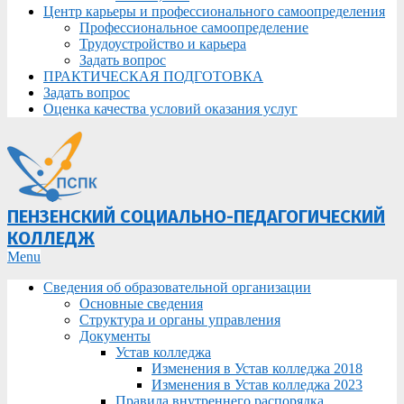
Центр карьеры и профессионального самоопределения
Профессиональное самоопределение
Трудоустройство и карьера
Задать вопрос
ПРАКТИЧЕСКАЯ ПОДГОТОВКА
Задать вопрос
Оценка качества условий оказания услуг
ПЕНЗЕНСКИЙ СОЦИАЛЬНО-ПЕДАГОГИЧЕСКИЙ
КОЛЛЕДЖ
Primary
Menu
Navigation
Сведения об образовательной организации
Menu
Основные сведения
Структура и органы управления
Документы
Устав колледжа
Изменения в Устав колледжа 2018
Изменения в Устав колледжа 2023
Правила внутреннего распорядка