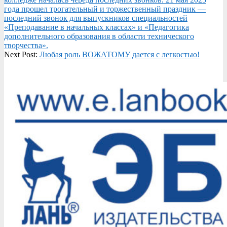
23
года прошел трогательный и торжественный праздник —
последний звонок для выпускников специальностей
«Преподавание в начальных классах» и «Педагогика
дополнительного образования в области технического
творчества».
Next Post:
Любая роль ВОЖАТОМУ дается с легкостью!