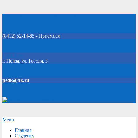
Skip
Добро пожаловать на официальный сайт колледжа!
to
content
(8412) 52-14-65 - Приемная
Click Here
г. Пенза, ул. Гоголя, 3
pedk@bk.ru
Версия для слабовидящих
Secondary
Menu
Navigation
Главная
Menu
Студенту