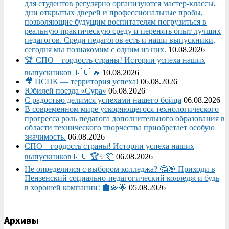
для студентов регулярно организуются мастер-классы,
дни открытых дверей и профессиональные пробы,
позволяющие будущим воспитателям погрузиться в
реальную практическую среду и перенять опыт лучших
педагогов. Среди педагогов есть и наши выпускники,
сегодня мы познакомим с одним из них.
10.08.2026
🏆 СПО – гордость страны! Истории успеха наших
выпускников 🇷🇺 🔥
10.08.2026
🎥 ПСПК — территория успеха!
06.08.2026
Юбилей поезда «Сура»
06.08.2026
С радостью делимся успехами нашего бойца
06.08.2026
В современном мире ускоряющегося технологического
прогресса роль педагога дополнительного образования в
области технического творчества приобретает особую
значимость.
06.08.2026
СПО – гордость страны! Истории успеха наших
выпускников🇷🇺 🏆✨🎊
06.08.2026
Не определился с выбором колледжа? 🤔🎯 Приходи в
Пензенский социально-педагогический колледж и будь
в хорошей компании! 🏫💫🌟
05.08.2026
Архивы