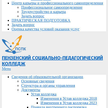
Центр карьеры и профессионального самоопределения
Профессиональное самоопределение
Трудоустройство и карьера
Задать вопрос
ПРАКТИЧЕСКАЯ ПОДГОТОВКА
Задать вопрос
Оценка качества условий оказания услуг
ПЕНЗЕНСКИЙ СОЦИАЛЬНО-ПЕДАГОГИЧЕСКИЙ
КОЛЛЕДЖ
Primary
Menu
Navigation
Сведения об образовательной организации
Menu
Основные сведения
Структура и органы управления
Документы
Устав колледжа
Изменения в Устав колледжа 2018
Изменения в Устав колледжа 2023
Правила внутреннего распорядка