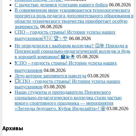
С радостью делимся успехами нашего бойца
06.08.2026
В современном мире ускоряющегося технологического
прогресса роль педагога дополнительного образования в
области технического творчества приобретает особую
значимость.
06.08.2026
СПО – гордость страны! Истории успеха наших
выпускников🇷🇺 🏆✨🎊
06.08.2026
Не определился с выбором колледжа? 🤔🎯 Приходи в
Пензенский социально-педагогический колледж и будь
в хорошей компании! 🏫💫🌟
05.08.2026
❗СПО – гордость страны! Истории успеха наших
выпускников
04.08.2026
Лето которое запомнится навсегда
03.08.2026
💥СПО – гордость страны! Истории успеха наших
выпускников
03.08.2026
Наши студенты и преподаватели Пензенского
социально‑педагогического колледжа стали частью
яркого спортивного праздника — мероприятия
«Легенды будущего. Кубок Индилайта»! 🤩
03.08.2026
Архивы