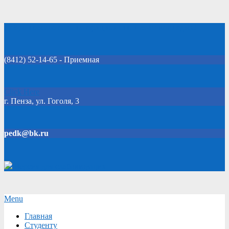
Skip
Добро пожаловать на официальный сайт колледжа!
to
content
(8412) 52-14-65 - Приемная
Click Here
г. Пенза, ул. Гоголя, 3
pedk@bk.ru
Версия для слабовидящих
Secondary
Menu
Navigation
Главная
Menu
Студенту