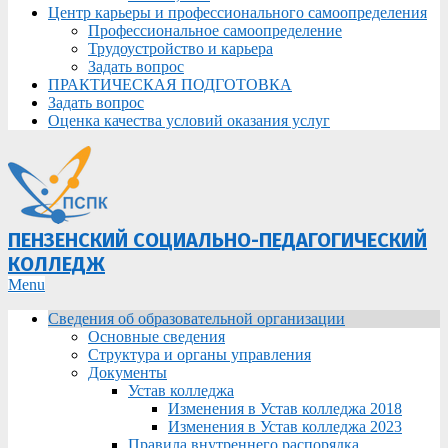
Центр карьеры и профессионального самоопределения
Профессиональное самоопределение
Трудоустройство и карьера
Задать вопрос
ПРАКТИЧЕСКАЯ ПОДГОТОВКА
Задать вопрос
Оценка качества условий оказания услуг
ПЕНЗЕНСКИЙ СОЦИАЛЬНО-ПЕДАГОГИЧЕСКИЙ
КОЛЛЕДЖ
Primary
Menu
Navigation
Сведения об образовательной организации
Menu
Основные сведения
Структура и органы управления
Документы
Устав колледжа
Изменения в Устав колледжа 2018
Изменения в Устав колледжа 2023
Правила внутреннего распорядка