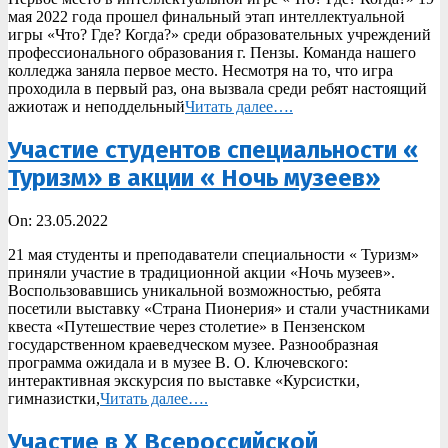
мая 2022 года прошел финальный этап интеллектуальной
игры «Что? Где? Когда?» среди образовательных учреждений
профессионального образования г. Пензы. Команда нашего
колледжа заняла первое место. Несмотря на то, что игра
проходила в первый раз, она вызвала среди ребят настоящий
ажиотаж и неподдельный
Читать далее….
Участие студентов специальности «
Туризм» в акции « Ночь музеев»
2022-
On:
23.05.2022
05-
21 мая студенты и преподаватели специальности « Туризм»
23
приняли участие в традиционной акции «Ночь музеев».
Воспользовавшись уникальной возможностью, ребята
посетили выставку «Страна Пионерия» и стали участниками
квеста «Путешествие через столетие» в Пензенском
государственном краеведческом музее. Разнообразная
программа ожидала и в музее В. О. Ключевского:
интерактивная экскурсия по выставке «Курсистки,
гимназистки,
Читать далее….
Участие в X Всероссийской