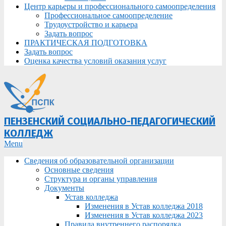
Центр карьеры и профессионального самоопределения
Профессиональное самоопределение
Трудоустройство и карьера
Задать вопрос
ПРАКТИЧЕСКАЯ ПОДГОТОВКА
Задать вопрос
Оценка качества условий оказания услуг
ПЕНЗЕНСКИЙ СОЦИАЛЬНО-ПЕДАГОГИЧЕСКИЙ
КОЛЛЕДЖ
Primary
Menu
Navigation
Сведения об образовательной организации
Menu
Основные сведения
Структура и органы управления
Документы
Устав колледжа
Изменения в Устав колледжа 2018
Изменения в Устав колледжа 2023
Правила внутреннего распорядка