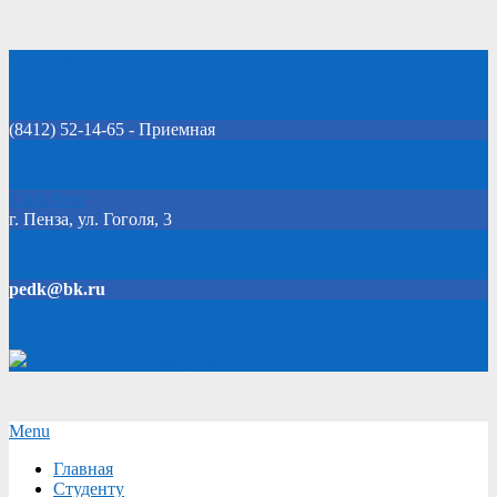
Skip
Добро пожаловать на официальный сайт колледжа!
to
content
(8412) 52-14-65 - Приемная
Click Here
г. Пенза, ул. Гоголя, 3
pedk@bk.ru
Версия для слабовидящих
Secondary
Menu
Navigation
Главная
Menu
Студенту