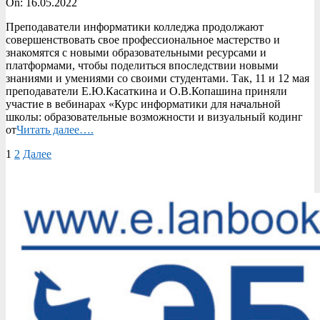
2022-
On:
16.05.2022
05-
Преподаватели информатики колледжа продолжают
16
совершенствовать свое профессиональное мастерство и
знакомятся с новыми образовательными ресурсами и
платформами, чтобы поделиться впоследствии новыми
знаниями и умениями со своими студентами. Так, 11 и 12 мая
преподаватели Е.Ю.Касаткина и О.В.Копашина приняли
участие в вебинарах «Курс информатики для начальной
школы: образовательные возможности и визуальный кодинг
от
Читать далее….
Пагинация
1
2
Далее
записей