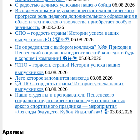
С радостью делимся успехами нашего бойца
06.08.2026
В современном мире ускоряющегося технологического
прогресса роль педагога дополнительного образования в
области технического творчества приобретает особую
значимость.
06.08.2026
СПО – гордость страны! Истории успеха наших
выпускников🇷🇺 🏆✨🎊
06.08.2026
Не определился с выбором колледжа? 🤔🎯 Приходи в
Пензенский социально-педагогический колледж и будь
в хорошей компании! 🏫💫🌟
05.08.2026
❗СПО – гордость страны! Истории успеха наших
выпускников
04.08.2026
Лето которое запомнится навсегда
03.08.2026
💥СПО – гордость страны! Истории успеха наших
выпускников
03.08.2026
Наши студенты и преподаватели Пензенского
социально‑педагогического колледжа стали частью
яркого спортивного праздника — мероприятия
«Легенды будущего. Кубок Индилайта»! 🤩
03.08.2026
Архивы