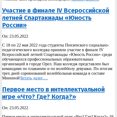
Участие в финале IV Всероссийской
летней Спартакиады «Юность
России»
2022-
On:
23.05.2022
05-
С 18 по 22 мая 2022 года студенты Пензенского социально-
23
педагогического колледжа приняли участие в финале IV
Всероссийской летней Спартакиады «Юность России» среди
обучающихся профессиональных образовательных
организаций в городе Орел. Наш колледж представлен был
командами по плаванию и по волейболу девушки. По итогам
трех дней соревнований волейбольная команда в составе
Мининой
Читать далее….
Первое место в интеллектуальной
игре «Что? Где? Когда?»
2022-
On:
23.05.2022
05-
Первое место в интеллектуальной игре «Что? Где? Когда?» 19
23