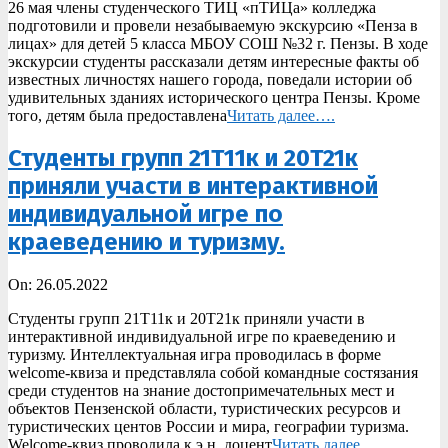
26 мая члены студенческого ТИЦ «пТИЦа» колледжа
26
подготовили и провели незабываемую экскурсию «Пенза в
лицах» для детей 5 класса МБОУ СОШ №32 г. Пензы. В ходе
экскурсии студенты рассказали детям интересные факты об
известных личностях нашего города, поведали истории об
удивительных зданиях исторического центра Пензы. Кроме
того, детям была предоставлена
Читать далее….
Студенты групп 21Т11к и 20Т21к
приняли участи в интерактивной
индивидуальной игре по
краеведению и туризму.
2022-
On:
26.05.2022
05-
Студенты групп 21Т11к и 20Т21к приняли участи в
26
интерактивной индивидуальной игре по краеведению и
туризму. Интеллектуальная игра проводилась в форме
welcome-квиза и представляла собой командные состязания
среди студентов на знание достопримечательных мест и
объектов Пензенской области, туристических ресурсов и
туристических центов России и мира, географии туризма.
Welcome-квиз проводила к.э.н, доцент
Читать далее….