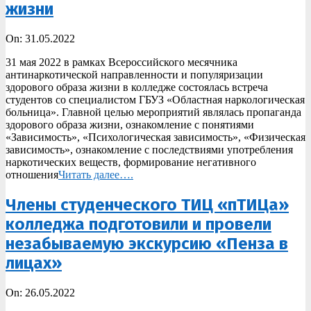
жизни
2022-
On:
31.05.2022
05-
31 мая 2022 в рамках Всероссийского месячника
31
антинаркотической направленности и популяризации
здорового образа жизни в колледже состоялась встреча
студентов со специалистом ГБУЗ «Областная наркологическая
больница». Главной целью мероприятий являлась пропаганда
здорового образа жизни, ознакомление с понятиями
«Зависимость», «Психологическая зависимость», «Физическая
зависимость», ознакомление с последствиями употребления
наркотических веществ, формирование негативного
отношения
Читать далее….
Члены студенческого ТИЦ «пТИЦа»
колледжа подготовили и провели
незабываемую экскурсию «Пенза в
лицах»
2022-
On:
26.05.2022
05-