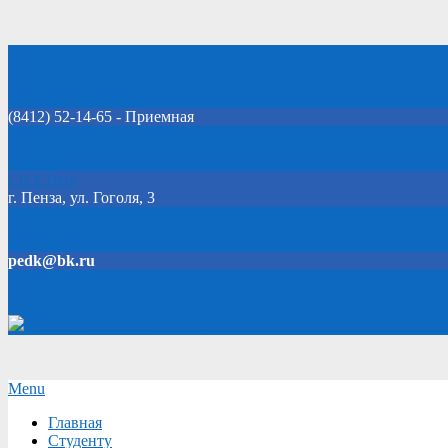
Skip
Добро пожаловать на официальный сайт колледжа!
to
content
(8412) 52-14-65 - Приемная
Click Here
г. Пенза, ул. Гоголя, 3
pedk@bk.ru
Версия для слабовидящих
Secondary
Menu
Navigation
Главная
Menu
Студенту