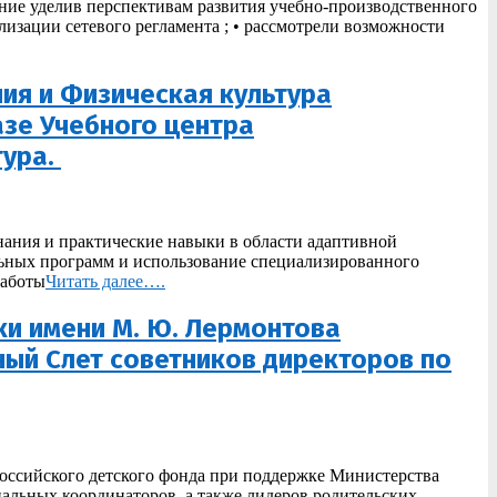
имание уделив перспективам развития учебно-производственного
лизации сетевого регламента ; • рассмотрели возможности
ия и Физическая культура
азе Учебного центра
тура.
нания и практические навыки в области адаптивной
ьных программ и использование специализированного
работы
Читать далее….
ки имени М. Ю. Лермонтова
ный Слет советников директоров по
оссийского детского фонда при поддержке Министерства
альных координаторов, а также лидеров родительских