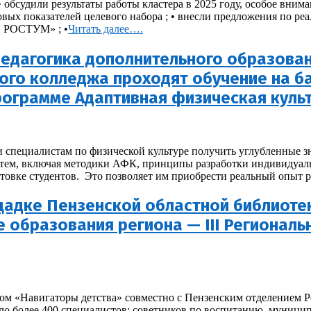
 • обсудили результаты работы кластера в 2025 году, особое вн
вых показателей целевого набора ; • внесли предложения по реа
 РОСТУМ» ; •
Читать далее….
Педагогика дополнительного образован
ого колледжа проходят обучение на б
ограмме Адаптивная физическая куль
 специалистам по физической культуре получить углубленные з
 тем, включая методики АФК, принципы разработки индивидуал
товке студентов. Это позволяет им приобрести реальный опыт 
щадке Пензенской областной библиоте
 образования региона — III Региональ
м «Навигаторы детства» совместно с Пензенским отделением Р
ло более 400 специалистов: советников по воспитанию, муницип