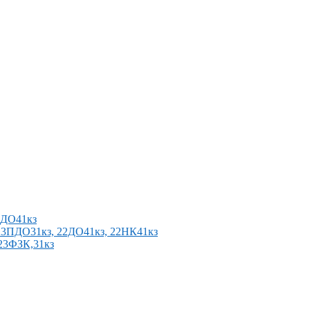
2ПДО41кз
п 23ПДО31кз, 22ДО41кз, 22НК41кз
 23ФЗК,31кз