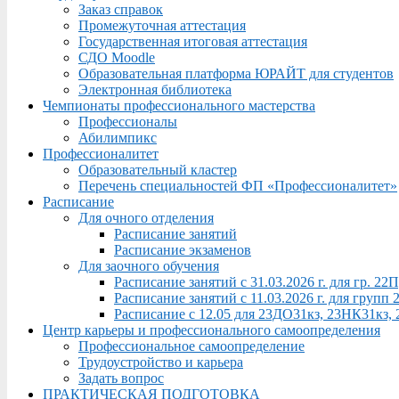
Заказ справок
Промежуточная аттестация
Государственная итоговая аттестация
СДО Moodle
Образовательная платформа ЮРАЙТ для студентов
Электронная библиотека
Чемпионаты профессионального мастерства
Профессионалы
Абилимпикс
Профессионалитет
Образовательный кластер
Перечень специальностей ФП «Профессионалитет»
Расписание
Для очного отделения
Расписание занятий
Расписание экзаменов
Для заочного обучения
Расписание занятий с 31.03.2026 г. для гр. 2
Расписание занятий с 11.03.2026 г. для груп
Расписание с 12.05 для 23ДО31кз, 23НК31кз,
Центр карьеры и профессионального самоопределения
Профессиональное самоопределение
Трудоустройство и карьера
Задать вопрос
ПРАКТИЧЕСКАЯ ПОДГОТОВКА