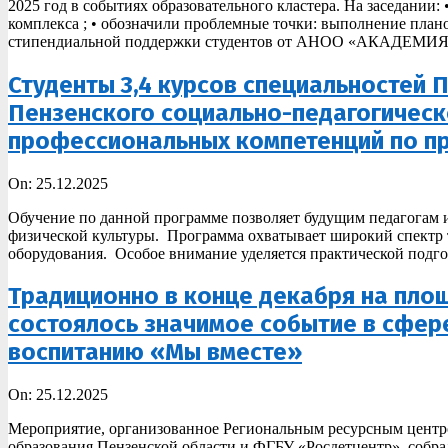
2025 год в событиях образовательного кластера. На заседании:
25
комплекса ; • обозначили проблемные точки: выполнение плано
стипендиальной поддержки студентов от АНОО «АКАДЕМИЯ
Студенты 3,4 курсов специальностей 
Пензенского социально-педагогическ
профессиональных компетенций по пр
2025-
On:
25.12.2025
12-
Обучение по данной программе позволяет будущим педагогам и
25
физической культуры. Программа охватывает широкий спектр
оборудования. Особое внимание уделяется практической подго
Традиционно в конце декабря на пло
состоялось значимое событие в сфере
воспитанию «Мы вместе»
2025-
On:
25.12.2025
12-
Мероприятие, организованное Региональным ресурсным центро
25
образования Пензенской области и ФГБУ «Росдетцентр», собра