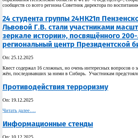
сообществ со всего региона Советник директора по воспитан
24 студента группы 24НК21п Пензенск
Львовой Г.В. стали участниками масш
зеркале истории», посвящённого 200
региональный центр Президентской би
2025-
On:
25.12.2025
12-
Квест содержал 16 сложных, но очень интересных вопросов о за
25
жён, последовавших за ними в Сибирь. Участникам предстояло
Противодействия терроризму
2025-
On:
19.12.2025
12-
Читать далее….
19
Информационные стенды
2025-
On:
10.12.2025