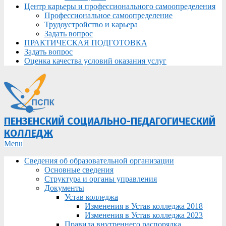
Центр карьеры и профессионального самоопределения
Профессиональное самоопределение
Трудоустройство и карьера
Задать вопрос
ПРАКТИЧЕСКАЯ ПОДГОТОВКА
Задать вопрос
Оценка качества условий оказания услуг
ПЕНЗЕНСКИЙ СОЦИАЛЬНО-ПЕДАГОГИЧЕСКИЙ
КОЛЛЕДЖ
Primary
Menu
Navigation
Сведения об образовательной организации
Menu
Основные сведения
Структура и органы управления
Документы
Устав колледжа
Изменения в Устав колледжа 2018
Изменения в Устав колледжа 2023
Правила внутреннего распорядка