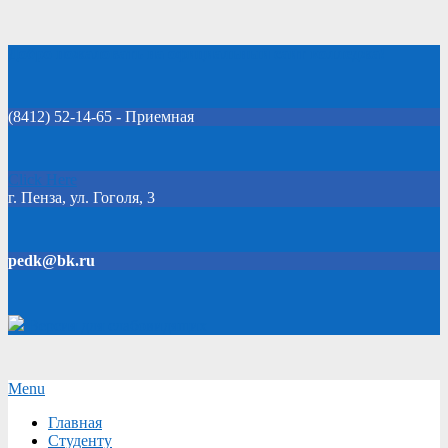
Skip
Добро пожаловать на официальный сайт колледжа!
to
content
(8412) 52-14-65 - Приемная
Click Here
г. Пенза, ул. Гоголя, 3
pedk@bk.ru
Версия для слабовидящих
Secondary
Menu
Navigation
Главная
Menu
Студенту