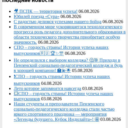
Последние новости
🎥 ПСПК — территория успеха!
06.08.2026
Юбилей поезда «Сура»
06.08.2026
С радостью делимся успехами нашего бойца
06.08.2026
В современном мире ускоряющегося технологического
прогресса роль педагога дополнительного образования в
области технического творчества приобретает особую
значимость.
06.08.2026
СПО – гордость страны! Истории успеха наших
выпускников🇷🇺 🏆✨🎊
06.08.2026
Не определился с выбором колледжа? 🤔🎯 Приходи в
Пензенский социально-педагогический колледж и будь
в хорошей компании! 🏫💫🌟
05.08.2026
❗СПО – гордость страны! Истории успеха наших
выпускников
04.08.2026
Лето которое запомнится навсегда
03.08.2026
💥СПО – гордость страны! Истории успеха наших
выпускников
03.08.2026
Наши студенты и преподаватели Пензенского
социально‑педагогического колледжа стали частью
яркого спортивного праздника — мероприятия
«Легенды будущего. Кубок Индилайта»! 🤩
03.08.2026