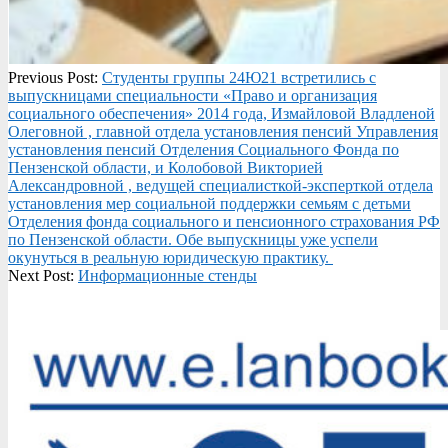
2025-
Previous Post:
Студенты группы 24Ю21 встретились с
12-
выпускницами специальности «Право и организация
10
социального обеспечения» 2014 года, Измайловой Владленой
Олеговной , главной отдела установления пенсий Управления
установления пенсий Отделения Социального Фонда по
Пензенской области, и Колобовой Викторией
Александровной , ведущей специалисткой-эксперткой отдела
установления мер социальной поддержки семьям с детьми
Отделения фонда социального и пенсионного страхования РФ
по Пензенской области. Обе выпускницы уже успели
окунуться в реальную юридическую практику.
Next Post:
Информационные стенды