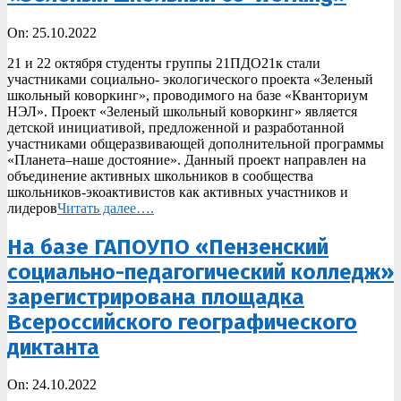
2022-
On:
25.10.2022
10-
21 и 22 октября студенты группы 21ПДО21к стали
25
участниками социально- экологического проекта «Зеленый
школьный коворкинг», проводимого на базе «Кванториум
НЭЛ». Проект «Зеленый школьный коворкинг» является
детской инициативой, предложенной и разработанной
участниками общеразвивающей дополнительной программы
«Планета–наше достояние». Данный проект направлен на
объединение активных школьников в сообщества
школьников-экоактивистов как активных участников и
лидеров
Читать далее….
На базе ГАПОУПО «Пензенский
социально-педагогический колледж»
зарегистрирована площадка
Всероссийского географического
диктанта
2022-
On:
24.10.2022
10-