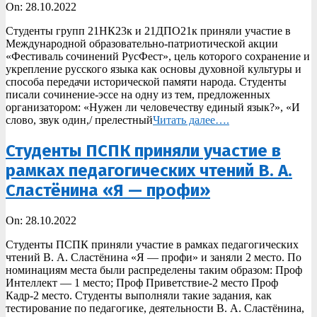
2022-
On:
28.10.2022
10-
Студенты групп 21НК23к и 21ДПО21к приняли участие в
28
Международной образовательно-патриотической акции
«Фестиваль сочинений РусФест», цель которого сохранение и
укрепление русского языка как основы духовной культуры и
способа передачи исторической памяти народа. Студенты
писали сочинение-эссе на одну из тем, предложенных
организатором: «Нужен ли человечеству единый язык?», «И
слово, звук один,/ прелестный
Читать далее….
Студенты ПСПК приняли участие в
рамках педагогических чтений В. А.
Сластёнина «Я — профи»
2022-
On:
28.10.2022
10-
Студенты ПСПК приняли участие в рамках педагогических
28
чтений В. А. Сластёнина «Я — профи» и заняли 2 место. По
номинациям места были распределены таким образом: Проф
Интеллект — 1 место; Проф Приветствие-2 место Проф
Кадр-2 место. Студенты выполняли такие задания, как
тестирование по педагогике, деятельности В. А. Сластёнина,