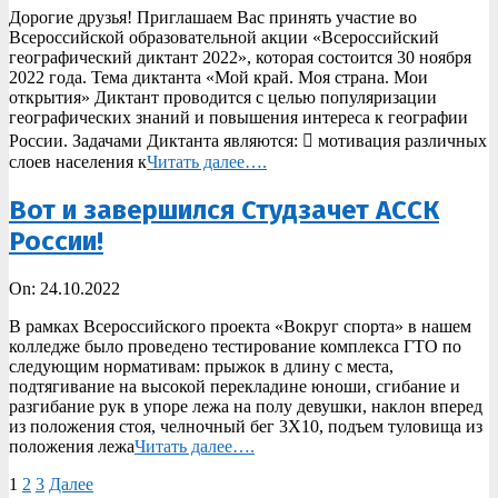
Дорогие друзья! Приглашаем Вас принять участие во
24
Всероссийской образовательной акции «Всероссийский
географический диктант 2022», которая состоится 30 ноября
2022 года. Тема диктанта «Мой край. Моя страна. Мои
открытия» Диктант проводится с целью популяризации
географических знаний и повышения интереса к географии
России. Задачами Диктанта являются:  мотивация различных
слоев населения к
Читать далее….
Вот и завершился Студзачет АССК
России!
2022-
On:
24.10.2022
10-
В рамках Всероссийского проекта «Вокруг спорта» в нашем
24
колледже было проведено тестирование комплекса ГТО по
следующим нормативам: прыжок в длину с места,
подтягивание на высокой перекладине юноши, сгибание и
разгибание рук в упоре лежа на полу девушки, наклон вперед
из положения стоя, челночный бег 3Х10, подъем туловища из
положения лежа
Читать далее….
Пагинация
1
2
3
Далее