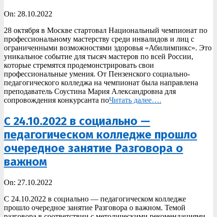
2022-
On:
28.10.2022
10-
28 октября в Москве стартовал Национальный чемпионат по
28
профессиональному мастерству среди инвалидов и лиц с
ограниченными возможностями здоровья «Абилимпикс». Это
уникальное событие для тысяч мастеров по всей России,
которые стремятся продемонстрировать свои
профессиональные умения. От Пензенского социально-
педагогического колледжа на чемпионат была направлена
преподаватель Соустина Мария Александровна для
сопровождения конкурсанта по
Читать далее….
С 24.10.2022 в социально —
педагогическом колледже прошло
очередное занятие Разговора о
важном
2022-
On:
27.10.2022
10-
С 24.10.2022 в социально — педагогическом колледже
27
прошло очередное занятие Разговора о важном. Темой
разговора в соответствии с методическими рекомендациями