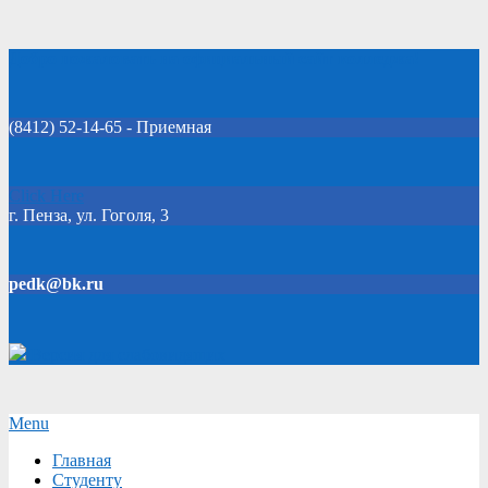
Skip
Добро пожаловать на официальный сайт колледжа!
to
content
(8412) 52-14-65 - Приемная
Click Here
г. Пенза, ул. Гоголя, 3
pedk@bk.ru
Версия для слабовидящих
Secondary
Menu
Navigation
Главная
Menu
Студенту