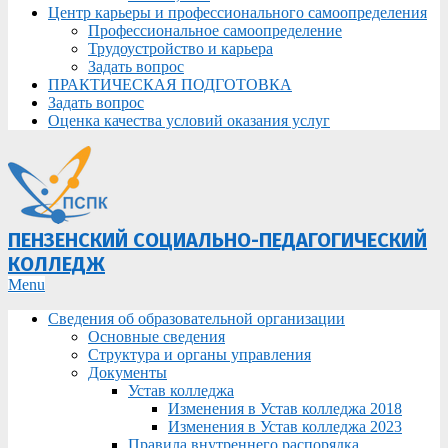
Центр карьеры и профессионального самоопределения
Профессиональное самоопределение
Трудоустройство и карьера
Задать вопрос
ПРАКТИЧЕСКАЯ ПОДГОТОВКА
Задать вопрос
Оценка качества условий оказания услуг
ПЕНЗЕНСКИЙ СОЦИАЛЬНО-ПЕДАГОГИЧЕСКИЙ
КОЛЛЕДЖ
Primary
Menu
Navigation
Сведения об образовательной организации
Menu
Основные сведения
Структура и органы управления
Документы
Устав колледжа
Изменения в Устав колледжа 2018
Изменения в Устав колледжа 2023
Правила внутреннего распорядка