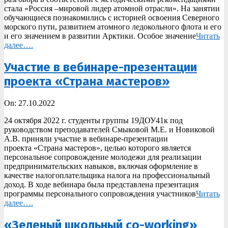
стала «Россия –мировой лидер атомной отрасли». На занятии
обучающиеся познакомились с историей освоения Северного
морского пути, развитием атомного ледокольного флота и его
и его значением в развитии Арктики. Особое значение
Читать
далее….
Участие в вебинаре-презентации
проекта «Страна мастеров»
2022-
On:
27.10.2022
10-
24 октября 2022 г. студенты группы 19ДОУ41к под
27
руководством преподавателей Смыковой М.Е. и Новиковой
А.В. приняли участие в вебинаре-презентации
проекта «Страна мастеров», целью которого является
персональное сопровождение молодежи для реализации
предпринимательских навыков, включая оформление в
качестве налогоплательщика налога на профессиональный
доход. В ходе вебинара была представлена презентация
программы персонального сопровождения участников
Читать
далее….
«Зеленый школьный co-working»