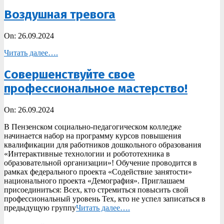
Воздушная тревога
2024-
On:
26.09.2024
09-
Читать далее….
26
Совершенствуйте свое
профессиональное мастерство!
2024-
On:
26.09.2024
09-
В Пензенском социально-педагогическом колледже
26
начинается набор на программу курсов повышения
квалификации для работников дошкольного образования
«Интерактивные технологии и робототехника в
образовательной организации»! Обучение проводится в
рамках федерального проекта «Содействие занятости»
национального проекта «Демография». Приглашаем
присоединиться: Всех, кто стремиться повысить свой
профессиональный уровень Тех, кто не успел записаться в
предыдущую группу
Читать далее….