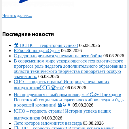
Читать далее....
Последние новости
🎥 ПСПК — территория успеха!
06.08.2026
Юбилей поезда «Сура»
06.08.2026
С радостью делимся успехами нашего бойца
06.08.2026
В современном мире ускоряющегося технологического
прогресса роль педагога дополнительного образования в
области технического творчества приобретает особую
значимость.
06.08.2026
СПО – гордость страны! Истории успеха наших
выпускников🇷🇺 🏆✨🎊
06.08.2026
Не определился с выбором колледжа? 🤔🎯 Приходи в
Пензенский социально-педагогический колледж и будь
в хорошей компании! 🏫💫🌟
05.08.2026
❗СПО – гордость страны! Истории успеха наших
выпускников
04.08.2026
Лето которое запомнится навсегда
03.08.2026
💥СПО – гордость страны! Истории успеха наших