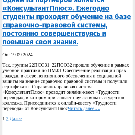
«КонсультантПлюс». Ежегодно
студенты проходят обучение на базе
справочно-правовой системы,
постоянно совершенствуясь и
повышая свои знания.
2024-
On:
19.09.2024
09-
Так, группы 22ПСО31, 22ПСО32 прошли обучение в рамках
19
учебной практики по ПМ.01 Обеспечение реализации прав
граждан в сфере пенсионного обеспечения и социальной
защиты на знание справочно-правовой системы и получили
сертификаты. Справочно-правовая система
«КонсультантПлюс» проводит онлайн-квест «Трудности
перевода», в котором приглашает поучаствовать студентов
колледжа. Присоединится к онлайн-квесту «Трудности
перевода» от КонсультантПлюс
Читать далее….
Пагинация
1
2
Далее
записей