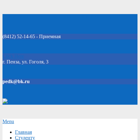
Skip
Добро пожаловать на официальный сайт колледжа!
to
content
(8412) 52-14-65 - Приемная
Click Here
г. Пенза, ул. Гоголя, 3
pedk@bk.ru
Версия для слабовидящих
Secondary
Menu
Navigation
Главная
Menu
Студенту