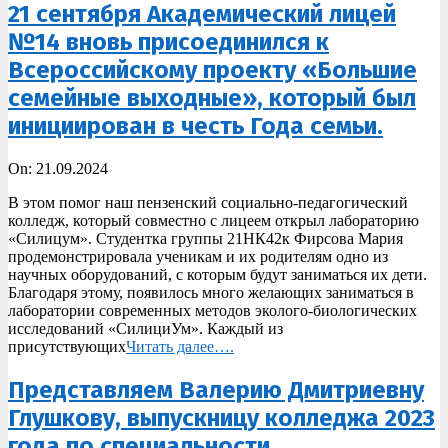
21 сентября Академический лицей
№14 вновь присоединился к
Всероссийскому проекту «Большие
семейные выходные», который был
инициирован в честь Года семьи.
2024-
On:
21.09.2024
09-
В этом помог наш пензенский социально-педагогический
21
колледж, который совместно с лицеем открыл лабораторию
«Силицум». Студентка группы 21НК42к Фирсова Мария
продемонстрировала ученикам и их родителям одно из
научных оборудований, с которым будут заниматься их дети.
Благодаря этому, появилось много желающих заниматься в
лаборатории современных методов эколого-биологических
исследований «СилициУм». Каждый из
присутствующих
Читать далее….
Представляем Валерию Дмитриевну
Глушкову, выпускницу колледжа 2023
года по специальности