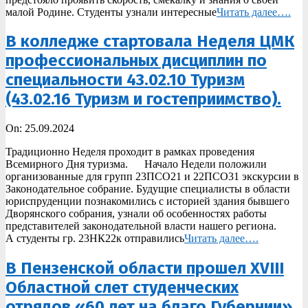
малой Родине. Студенты узнали интересные
Читать далее….
В колледже стартовала Неделя ЦМК
профессиональных дисциплин по
специальности 43.02.10 Туризм
(43.02.16 Туризм и гостеприимство).
2024-
On:
25.09.2024
09-
Традиционно Неделя проходит в рамках проведения
25
Всемирного Дня туризма. Начало Недели положили
организованные для групп 23ПСО21 и 22ПСО31 экскурсии в
Законодательное собрание. Будущие специалисты в области
юриспруденции познакомились с историей здания бывшего
Дворянского собрания, узнали об особенностях работы
представителей законодательной власти нашего региона.
А студенты гр. 23НК22к отправились
Читать далее….
В Пензенской области прошел XVIII
Областной слет студенческих
отрядов «60 лет на благо Губернии».