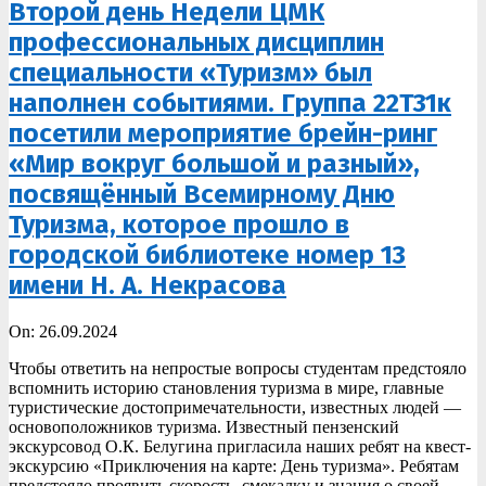
Второй день Недели ЦМК
профессиональных дисциплин
специальности «Туризм» был
наполнен событиями. Группа 22Т31к
посетили мероприятие брейн-ринг
«Мир вокруг большой и разный»,
посвящённый Всемирному Дню
Туризма, которое прошло в
городской библиотеке номер 13
имени Н. А. Некрасова
2024-
On:
26.09.2024
09-
Чтобы ответить на непростые вопросы студентам предстояло
26
вспомнить историю становления туризма в мире, главные
туристические достопримечательности, известных людей —
основоположников туризма. Известный пензенский
экскурсовод О.К. Белугина пригласила наших ребят на квест-
экскурсию «Приключения на карте: День туризма». Ребятам
предстояло проявить скорость, смекалку и знания о своей