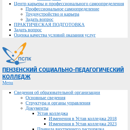
Центр карьеры и профессионального самоопределения
Профессиональное самоопределение
Трудоустройство и карьера
Задать вопрос
ПРАКТИЧЕСКАЯ ПОДГОТОВКА
Задать вопрос
Оценка качества условий оказания услуг
ПЕНЗЕНСКИЙ СОЦИАЛЬНО-ПЕДАГОГИЧЕСКИЙ
КОЛЛЕДЖ
Primary
Menu
Navigation
Сведения об образовательной организации
Menu
Основные сведения
Структура и органы управления
Документы
Устав колледжа
Изменения в Устав колледжа 2018
Изменения в Устав колледжа 2023
Правила внутреннего распорядка