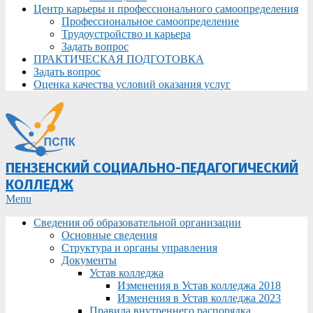
Центр карьеры и профессионального самоопределения
Профессиональное самоопределение
Трудоустройство и карьера
Задать вопрос
ПРАКТИЧЕСКАЯ ПОДГОТОВКА
Задать вопрос
Оценка качества условий оказания услуг
ПЕНЗЕНСКИЙ СОЦИАЛЬНО-ПЕДАГОГИЧЕСКИЙ
КОЛЛЕДЖ
Primary
Menu
Navigation
Сведения об образовательной организации
Menu
Основные сведения
Структура и органы управления
Документы
Устав колледжа
Изменения в Устав колледжа 2018
Изменения в Устав колледжа 2023
Правила внутреннего распорядка