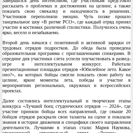
Завершился день интенсивом, где участникам предстояло
рассказать о проблемах и достижениях на целине, а также
показать свою смекалку и находчивость в решениях.
Участников переполняли эмоции. Чуть позже прошло
танцевальное шоу «В ритме РСО», где каждый отряд принял
участие в костюмах различной стилистики. Получилось очень
ярко, весело и незабываемо.
Второй день начался с позитивной и активной зарядки от
трудовых отрядов подростков. До обеда была проведена
образовательная программа с приглашенными спикерами. В
середине дня участники слета успели поучаствовать в развед-
игре и интеллектуальном конкурсе. Работали
презентационные площадки отрядов «Юбилейное лето. Какое
оно?», на которых бойцы смогли показать свою работу на
целине, яркие моменты лета, победы и участие в
мероприятиях региональных, окружных и всероссийских
проектах.
Далее состоялись интеллектуальный и творческие этапы
конкурса «Лучший боец студенческих отрядов — 2024», где
участие приняли бойцы всех направлений, где свыше 20
бойцов отрядов раскрыли свои таланты на сцене и показали
знания в истории движения и специфики своего направления
деятельности. Лучшими в этапах стали: Мария Наумова,
студенческий строительный отряд «Люмен» —