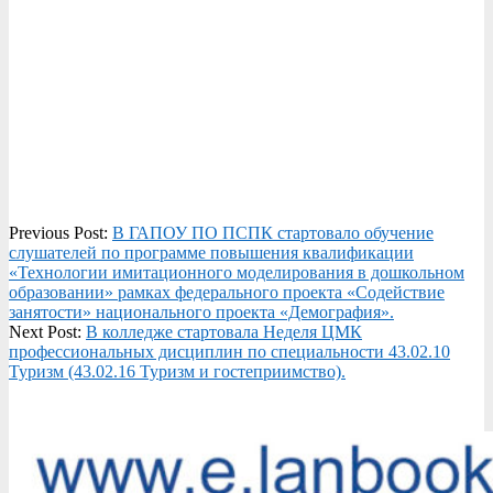
2024-
Previous Post:
В ГАПОУ ПО ПСПК стартовало обучение
09-
слушателей по программе повышения квалификации
24
«Технологии имитационного моделирования в дошкольном
образовании» рамках федерального проекта «Содействие
занятости» национального проекта «Демография».
Next Post:
В колледже стартовала Неделя ЦМК
профессиональных дисциплин по специальности 43.02.10
Туризм (43.02.16 Туризм и гостеприимство).