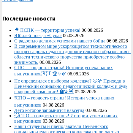
Последние новости
🎥 ПСПК — территория успеха!
06.08.2026
Юбилей поезда «Сура»
06.08.2026
С радостью делимся успехами нашего бойца
06.08.2026
В современном мире ускоряющегося технологического
прогресса роль педагога дополнительного образования в
области технического творчества приобретает особую
значимость.
06.08.2026
СПО – гордость страны! Истории успеха наших
выпускников🇷🇺 🏆✨🎊
06.08.2026
Не определился с выбором колледжа? 🤔🎯 Приходи в
Пензенский социально-педагогический колледж и будь
в хорошей компании! 🏫💫🌟
05.08.2026
❗СПО – гордость страны! Истории успеха наших
выпускников
04.08.2026
Лето которое запомнится навсегда
03.08.2026
💥СПО – гордость страны! Истории успеха наших
выпускников
03.08.2026
Наши студенты и преподаватели Пензенского
социально‑педагогического колледжа стали частью