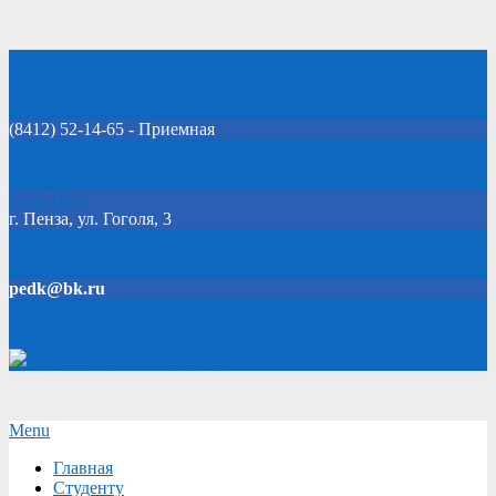
Skip
Добро пожаловать на официальный сайт колледжа!
to
content
(8412) 52-14-65 - Приемная
Click Here
г. Пенза, ул. Гоголя, 3
pedk@bk.ru
Версия для слабовидящих
Secondary
Menu
Navigation
Главная
Menu
Студенту