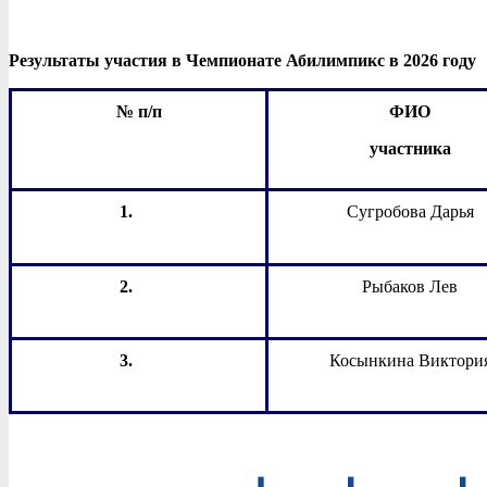
Результаты участия в Чемпионате Абилимпикс в 2026 году
№ п
/
п
ФИО
участника
1.
Сугробова Дарья
2.
Рыбаков
Лев
3.
Косынкина Виктори
2019-
10-
03