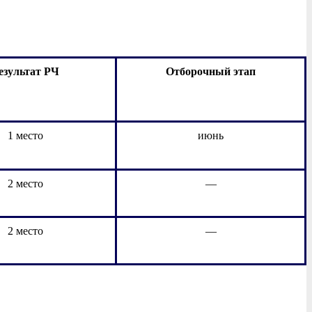
езультат РЧ
Отборочный этап
1 место
июнь
2 место
—
2 место
—