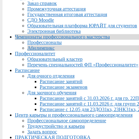
Заказ справок
Промежуточная аттестация
Государственная итоговая аттестация
СДО Moodle
Образовательная платформа ЮРАЙТ для студентов
Электронная библиотека
Чемпионаты профессионального мастерства
Профессионалы
Абилимпикс
Профессионалитет
Образовательный кластер
Перечень специальностей ФП «Профессионалитет»
Расписание
Для очного отделения
Расписание занятий
Расписание экзаменов
Для заочного обучения
Расписание занятий с 31.03.2026 г. для гр. 2
Расписание занятий с 11.03.2026 г. для груп
Расписание с 12.05 для 23ДО31кз, 23НК31кз,
Центр карьеры и профессионального самоопределения
Профессиональное самоопределение
Трудоустройство и карьера
Задать вопрос
ПРАКТИЧЕСКАЯ ПОДГОТОВКА