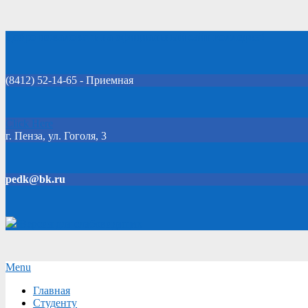
Skip
Добро пожаловать на официальный сайт колледжа!
to
content
(8412) 52-14-65 - Приемная
Click Here
г. Пенза, ул. Гоголя, 3
pedk@bk.ru
Версия для слабовидящих
Secondary
Menu
Navigation
Главная
Menu
Студенту