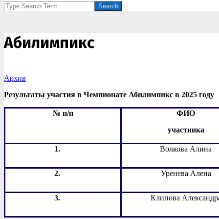
Search
Абилимпикс
Архив
Результаты участия в Чемпионате Абилимпикс в 2025 году
№ п
/
п
ФИО
участника
1.
Волкова Алина
2.
Уренева Алена
3.
Клипова Александр