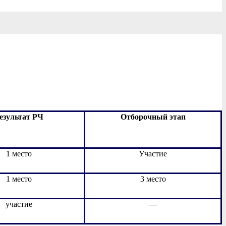
езультат РЧ
Отборочный этап
1 место
Участие
1 место
3 место
участие
—