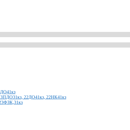
2ПДО41кз
п 23ПДО31кз, 22ДО41кз, 22НК41кз
 23ФЗК,31кз