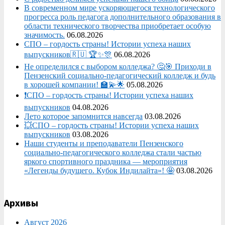
В современном мире ускоряющегося технологического
прогресса роль педагога дополнительного образования в
области технического творчества приобретает особую
значимость.
06.08.2026
СПО – гордость страны! Истории успеха наших
выпускников🇷🇺 🏆✨🎊
06.08.2026
Не определился с выбором колледжа? 🤔🎯 Приходи в
Пензенский социально-педагогический колледж и будь
в хорошей компании! 🏫💫🌟
05.08.2026
❗СПО – гордость страны! Истории успеха наших
выпускников
04.08.2026
Лето которое запомнится навсегда
03.08.2026
💥СПО – гордость страны! Истории успеха наших
выпускников
03.08.2026
Наши студенты и преподаватели Пензенского
социально‑педагогического колледжа стали частью
яркого спортивного праздника — мероприятия
«Легенды будущего. Кубок Индилайта»! 🤩
03.08.2026
Архивы
Август 2026