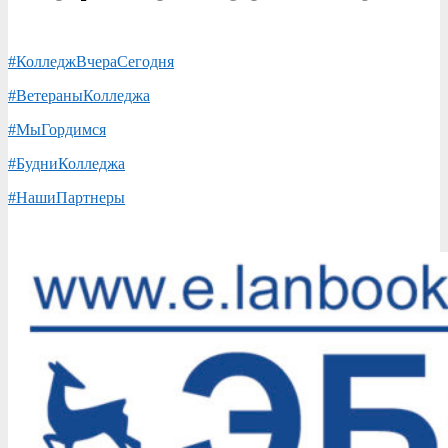
#КолледжВчераСегодня
#ВетераныКолледжа
#МыГордимся
#БудниКолледжа
#НашиПартнеры
2020-
09-
22