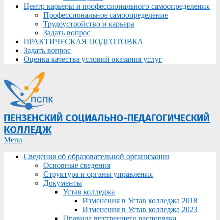
Центр карьеры и профессионального самоопределения
Профессиональное самоопределение
Трудоустройство и карьера
Задать вопрос
ПРАКТИЧЕСКАЯ ПОДГОТОВКА
Задать вопрос
Оценка качества условий оказания услуг
ПЕНЗЕНСКИЙ СОЦИАЛЬНО-ПЕДАГОГИЧЕСКИЙ
КОЛЛЕДЖ
Primary
Menu
Navigation
Сведения об образовательной организации
Menu
Основные сведения
Структура и органы управления
Документы
Устав колледжа
Изменения в Устав колледжа 2018
Изменения в Устав колледжа 2023
Правила внутреннего распорядка