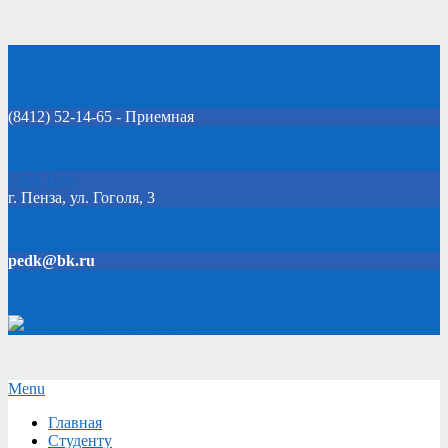
Skip
Добро пожаловать на официальный сайт колледжа!
to
content
(8412) 52-14-65 - Приемная
Click Here
г. Пенза, ул. Гоголя, 3
pedk@bk.ru
Версия для слабовидящих
Secondary
Menu
Navigation
Главная
Menu
Студенту