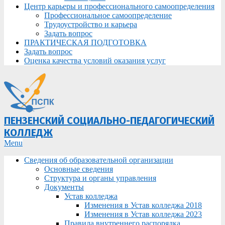
Центр карьеры и профессионального самоопределения
Профессиональное самоопределение
Трудоустройство и карьера
Задать вопрос
ПРАКТИЧЕСКАЯ ПОДГОТОВКА
Задать вопрос
Оценка качества условий оказания услуг
ПЕНЗЕНСКИЙ СОЦИАЛЬНО-ПЕДАГОГИЧЕСКИЙ
КОЛЛЕДЖ
Primary
Menu
Navigation
Сведения об образовательной организации
Menu
Основные сведения
Структура и органы управления
Документы
Устав колледжа
Изменения в Устав колледжа 2018
Изменения в Устав колледжа 2023
Правила внутреннего распорядка