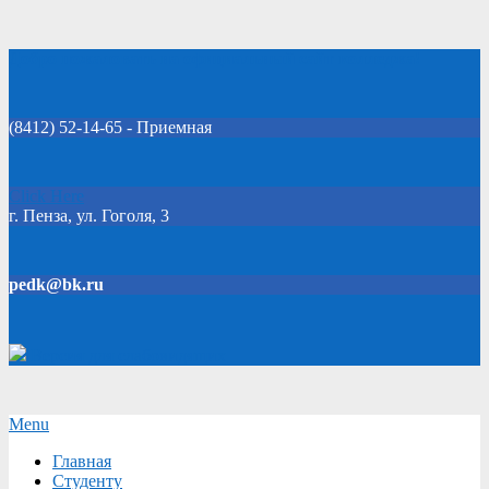
Skip
Добро пожаловать на официальный сайт колледжа!
to
content
(8412) 52-14-65 - Приемная
Click Here
г. Пенза, ул. Гоголя, 3
pedk@bk.ru
Версия для слабовидящих
Secondary
Menu
Navigation
Главная
Menu
Студенту