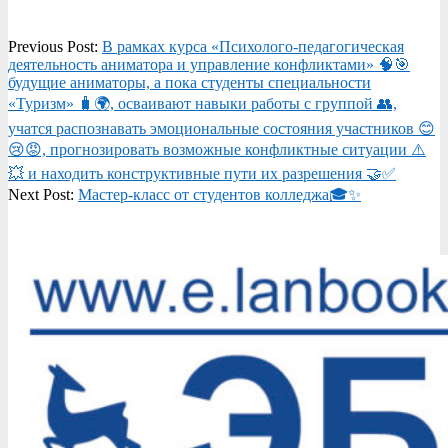
2026-
Previous Post:
В рамках курса «Психолого-педагогическая
04-
деятельность аниматора и управление конфликтами» 🧠🎯
23
будущие аниматоры, а пока студенты специальности
«Туризм» 🧳🌍, осваивают навыки работы с группой 👥,
учатся распознавать эмоциональные состояния участников 😊
😢😡, прогнозировать возможные конфликтные ситуации ⚠️
💥 и находить конструктивные пути их разрешения 🤝✅
Next Post:
Мастер-класс от студентов колледжа🎓✨