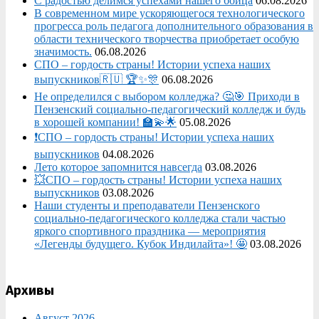
С радостью делимся успехами нашего бойца
06.08.2026
В современном мире ускоряющегося технологического
прогресса роль педагога дополнительного образования в
области технического творчества приобретает особую
значимость.
06.08.2026
СПО – гордость страны! Истории успеха наших
выпускников🇷🇺 🏆✨🎊
06.08.2026
Не определился с выбором колледжа? 🤔🎯 Приходи в
Пензенский социально-педагогический колледж и будь
в хорошей компании! 🏫💫🌟
05.08.2026
❗СПО – гордость страны! Истории успеха наших
выпускников
04.08.2026
Лето которое запомнится навсегда
03.08.2026
💥СПО – гордость страны! Истории успеха наших
выпускников
03.08.2026
Наши студенты и преподаватели Пензенского
социально‑педагогического колледжа стали частью
яркого спортивного праздника — мероприятия
«Легенды будущего. Кубок Индилайта»! 🤩
03.08.2026
Архивы
Август 2026