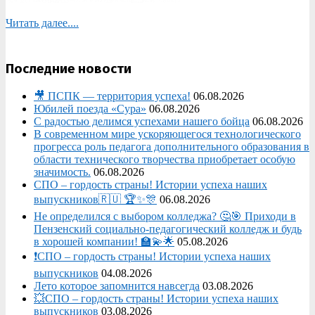
Читать далее....
Последние новости
🎥 ПСПК — территория успеха!
06.08.2026
Юбилей поезда «Сура»
06.08.2026
С радостью делимся успехами нашего бойца
06.08.2026
В современном мире ускоряющегося технологического
прогресса роль педагога дополнительного образования в
области технического творчества приобретает особую
значимость.
06.08.2026
СПО – гордость страны! Истории успеха наших
выпускников🇷🇺 🏆✨🎊
06.08.2026
Не определился с выбором колледжа? 🤔🎯 Приходи в
Пензенский социально-педагогический колледж и будь
в хорошей компании! 🏫💫🌟
05.08.2026
❗СПО – гордость страны! Истории успеха наших
выпускников
04.08.2026
Лето которое запомнится навсегда
03.08.2026
💥СПО – гордость страны! Истории успеха наших
выпускников
03.08.2026