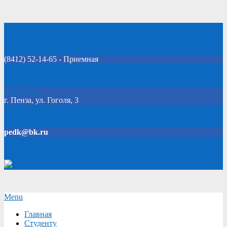
Skip
Добро пожаловать на официальный сайт колледжа!
to
content
(8412) 52-14-65 - Приемная
Click Here
г. Пенза, ул. Гоголя, 3
pedk@bk.ru
Версия для слабовидящих
Secondary
Menu
Navigation
Главная
Menu
Студенту