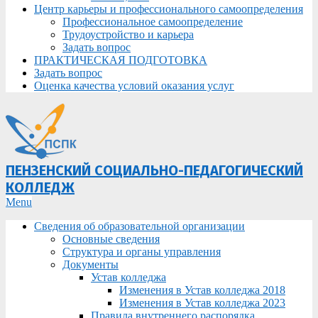
Центр карьеры и профессионального самоопределения
Профессиональное самоопределение
Трудоустройство и карьера
Задать вопрос
ПРАКТИЧЕСКАЯ ПОДГОТОВКА
Задать вопрос
Оценка качества условий оказания услуг
ПЕНЗЕНСКИЙ СОЦИАЛЬНО-ПЕДАГОГИЧЕСКИЙ
КОЛЛЕДЖ
Primary
Menu
Navigation
Сведения об образовательной организации
Menu
Основные сведения
Структура и органы управления
Документы
Устав колледжа
Изменения в Устав колледжа 2018
Изменения в Устав колледжа 2023
Правила внутреннего распорядка