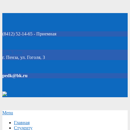
Skip
Добро пожаловать на официальный сайт колледжа!
to
content
(8412) 52-14-65 - Приемная
Click Here
г. Пенза, ул. Гоголя, 3
pedk@bk.ru
Версия для слабовидящих
Secondary
Menu
Navigation
Главная
Menu
Студенту