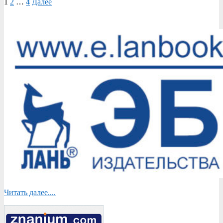
Пагинация
1
2
…
4
Далее
записей
Читать далее....