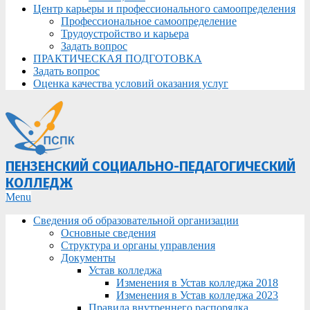
Центр карьеры и профессионального самоопределения
Профессиональное самоопределение
Трудоустройство и карьера
Задать вопрос
ПРАКТИЧЕСКАЯ ПОДГОТОВКА
Задать вопрос
Оценка качества условий оказания услуг
ПЕНЗЕНСКИЙ СОЦИАЛЬНО-ПЕДАГОГИЧЕСКИЙ
КОЛЛЕДЖ
Primary
Menu
Navigation
Сведения об образовательной организации
Menu
Основные сведения
Структура и органы управления
Документы
Устав колледжа
Изменения в Устав колледжа 2018
Изменения в Устав колледжа 2023
Правила внутреннего распорядка