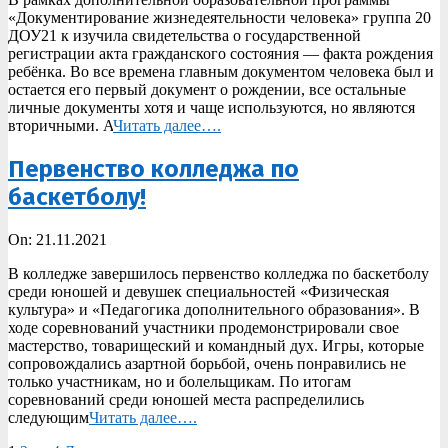
23
«Документирование жизнедеятельности человека» группа 20
ДОУ21 к изучила свидетельства о государственной
регистрации акта гражданского состояния — факта рождения
ребёнка. Во все времена главным документом человека был и
остается его первый документ о рождении, все остальные
личные документы хотя и чаще используются, но являются
вторичными. А
Читать далее….
Первенство колледжа по
баскетболу!
2021-
On:
21.11.2021
11-
В колледже завершилось первенство колледжа по баскетболу
21
среди юношей и девушек специальностей «Физическая
культура» и «Педагогика дополнительного образования». В
ходе соревнований участники продемонстрировали свое
мастерство, товарищеский и командный дух. Игры, которые
сопровождались азартной борьбой, очень понравились не
только участникам, но и болельщикам. По итогам
соревнований среди юношей места распределились
следующим
Читать далее….