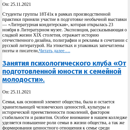
2021-
On:
25.11.2021
11-
Студенты группы 18Т41к в рамках производственной
25
практики приняли участие в подготовке необычной выставки
— «Литературная кондитерская», которая открылась 23
ноября в Литературном музее. Экспозиция, рассказывающая о
сладкой жизни XIX столетия, отражает историю
отечественного дизайна, полиграфии и рекламы в сочетании с
русской литературой. На этикетках и упаковках запечатлены
поэты и писатели,
Читать далее….
Занятия психологического клуба «От
подготовленной юности к семейной
молодости».
2021-
On:
25.11.2021
11-
Семья, как основной элемент общества, была и остается
25
хранительницей человеческих ценностей, культуры и
исторической преемственности поколений, фактором
стабильности и развития. Особое внимание в нашем колледже
уделяется повышение роли семьи в жизни общества, а так же
формирования ценностного отношения к семье среди