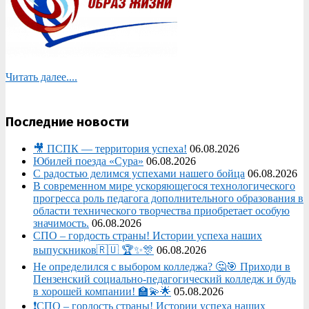
Читать далее....
Последние новости
🎥 ПСПК — территория успеха!
06.08.2026
Юбилей поезда «Сура»
06.08.2026
С радостью делимся успехами нашего бойца
06.08.2026
В современном мире ускоряющегося технологического
прогресса роль педагога дополнительного образования в
области технического творчества приобретает особую
значимость.
06.08.2026
СПО – гордость страны! Истории успеха наших
выпускников🇷🇺 🏆✨🎊
06.08.2026
Не определился с выбором колледжа? 🤔🎯 Приходи в
Пензенский социально-педагогический колледж и будь
в хорошей компании! 🏫💫🌟
05.08.2026
❗СПО – гордость страны! Истории успеха наших