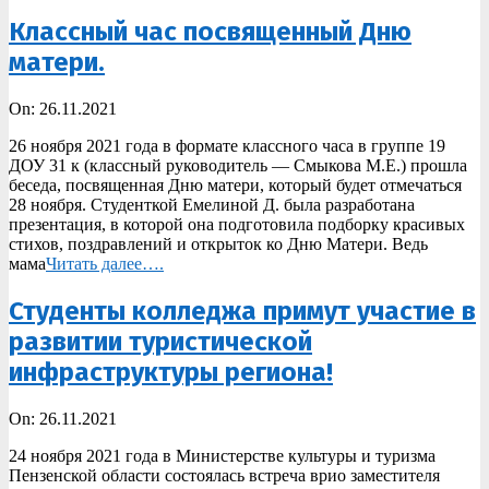
Классный час посвященный Дню
матери.
2021-
On:
26.11.2021
11-
26 ноября 2021 года в формате классного часа в группе 19
26
ДОУ 31 к (классный руководитель — Смыкова М.Е.) прошла
беседа, посвященная Дню матери, который будет отмечаться
28 ноября. Студенткой Емелиной Д. была разработана
презентация, в которой она подготовила подборку красивых
стихов, поздравлений и открыток ко Дню Матери. Ведь
мама
Читать далее….
Студенты колледжа примут участие в
развитии туристической
инфраструктуры региона!
2021-
On:
26.11.2021
11-
24 ноября 2021 года в Министерстве культуры и туризма
26
Пензенской области состоялась встреча врио заместителя