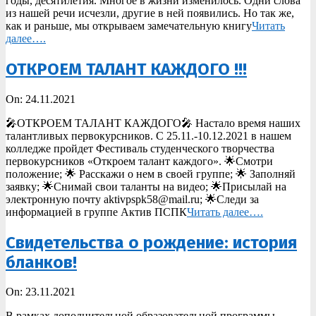
годы, десятилетия. Многое в жизни изменилось. Одни слова
из нашей речи исчезли, другие в ней появились. Но так же,
как и раньше, мы открываем замечательную книгу
Читать
далее….
ОТКРОЕМ ТАЛАНТ КАЖДОГО !!!
2021-
On:
24.11.2021
11-
🎤ОТКРОЕМ ТАЛАНТ КАЖДОГО🎤 Настало время наших
24
талантливых первокурсников. С 25.11.-10.12.2021 в нашем
колледже пройдет Фестиваль студенческого творчества
первокурсников «Откроем талант каждого». 🌟Смотри
положение; 🌟 Расскажи о нем в своей группе; 🌟 Заполняй
заявку; 🌟Снимай свои таланты на видео; 🌟Присылай на
электронную почту aktivpspk58@mail.ru; 🌟Следи за
информацией в группе Актив ПСПК
Читать далее….
Свидетельства о рождение: история
бланков!
2021-
On:
23.11.2021
11-
В рамках дополнительной образовательной программы