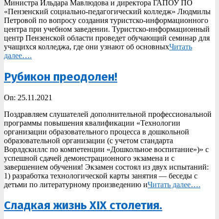
Министра Ильдара Мавлюдова и директора ГАПОУ ПО
«Пензенский социально-педагогический колледж» Людмилы
Петровой по вопросу создания туристско-информационного
центра при учебном заведении. Туристско-информационный
центр Пензенской области проведет обучающий семинар для
учащихся колледжа, где они узнают об основных
Читать
далее….
Рубикон преодолен!
2021-
On:
25.11.2021
11-
Поздравляем слушателей дополнительной профессиональной
25
программы повышения квалификации «Технологии
организации образовательного процесса в дошкольной
образовательной организации (с учетом стандарта
Ворлдскиллс по компетенции «Дошкольное воспитание»)» с
успешной сдачей демонстрационного экзамена и с
завершением обучения! Экзамен состоял из двух испытаний:
1) разработка технологической карты занятия — беседы с
детьми по литературному произведению и
Читать далее….
Сладкая жизнь XIX столетия.