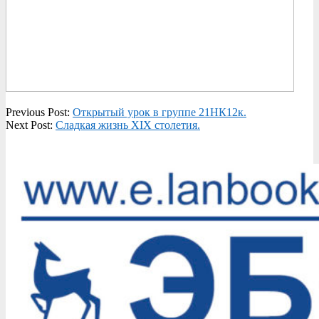
2021-
Previous Post:
Открытый урок в группе 21НК12к.
11-
Next Post:
Сладкая жизнь XIX столетия.
25