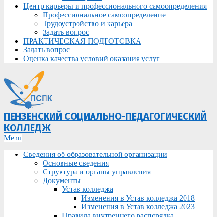
Центр карьеры и профессионального самоопределения
Профессиональное самоопределение
Трудоустройство и карьера
Задать вопрос
ПРАКТИЧЕСКАЯ ПОДГОТОВКА
Задать вопрос
Оценка качества условий оказания услуг
ПЕНЗЕНСКИЙ СОЦИАЛЬНО-ПЕДАГОГИЧЕСКИЙ
КОЛЛЕДЖ
Primary
Menu
Navigation
Сведения об образовательной организации
Menu
Основные сведения
Структура и органы управления
Документы
Устав колледжа
Изменения в Устав колледжа 2018
Изменения в Устав колледжа 2023
Правила внутреннего распорядка