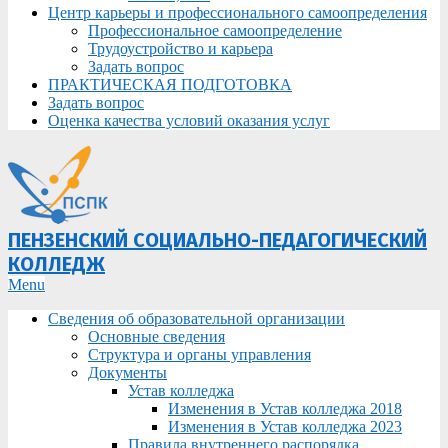
Центр карьеры и профессионального самоопределения
Профессиональное самоопределение
Трудоустройство и карьера
Задать вопрос
ПРАКТИЧЕСКАЯ ПОДГОТОВКА
Задать вопрос
Оценка качества условий оказания услуг
ПЕНЗЕНСКИЙ СОЦИАЛЬНО-ПЕДАГОГИЧЕСКИЙ
КОЛЛЕДЖ
Primary
Menu
Navigation
Сведения об образовательной организации
Menu
Основные сведения
Структура и органы управления
Документы
Устав колледжа
Изменения в Устав колледжа 2018
Изменения в Устав колледжа 2023
Правила внутреннего распорядка