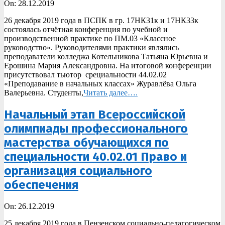
2019-
On:
28.12.2019
12-
26 декабря 2019 года в ПСПК в гр. 17НК31к и 17НК33к
28
состоялась отчётная конференция по учебной и
производственной практике по ПМ.03 «Классное
руководство». Руководителями практики являлись
преподаватели колледжа Котельникова Татьяна Юрьевна и
Ерошина Мария Александровна. На итоговой конференции
присутствовал тьютор срециальности 44.02.02
«Преподавание в начальных классах» Журавлёва Ольга
Валерьевна. Студенты,
Читать далее….
Начальный этап Всероссийской
олимпиады профессионального
мастерства обучающихся по
специальности 40.02.01 Право и
организация социального
обеспечения
2019-
On:
26.12.2019
12-
25 декабря 2019 года в Пензенском социально-педагогическом
26