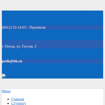
Skip
Добро пожаловать на официальный сайт колледжа!
to
content
(8412) 52-14-65 - Приемная
Click Here
г. Пенза, ул. Гоголя, 3
pedk@bk.ru
Версия для слабовидящих
Secondary
Menu
Navigation
Главная
Menu
Студенту