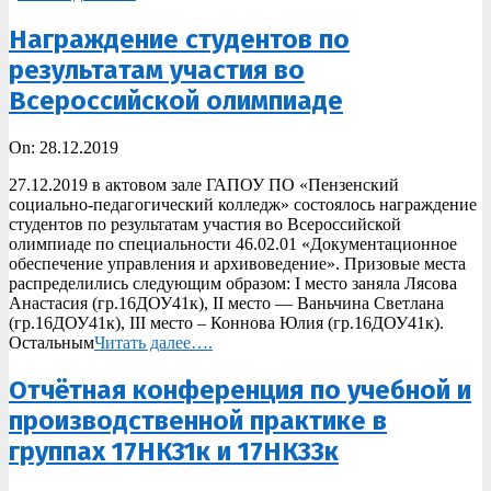
Награждение студентов по
результатам участия во
Всероссийской олимпиаде
2019-
On:
28.12.2019
12-
27.12.2019 в актовом зале ГАПОУ ПО «Пензенский
28
социально-педагогический колледж» состоялось награждение
студентов по результатам участия во Всероссийской
олимпиаде по специальности 46.02.01 «Документационное
обеспечение управления и архивоведение». Призовые места
распределились следующим образом: I место заняла Лясова
Анастасия (гр.16ДОУ41к), II место — Ваньчина Светлана
(гр.16ДОУ41к), III место – Коннова Юлия (гр.16ДОУ41к).
Остальным
Читать далее….
Отчётная конференция по учебной и
производственной практике в
группах 17НК31к и 17НК33к