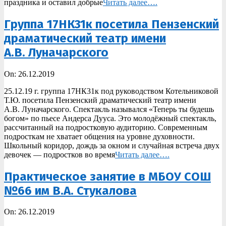
праздника и оставил добрые
Читать далее….
Группа 17НК31к посетила Пензенский
драматический театр имени
А.В. Луначарского
2019-
On:
26.12.2019
12-
25.12.19 г. группа 17НК31к под руководством Котельниковой
26
Т.Ю. посетила Пензенский драматический театр имени
А.В. Луначарского. Спектакль назывался «Теперь ты будешь
богом» по пьесе Андерса Дууса. Это молодёжный спектакль,
рассчитанный на подростковую аудиторию. Современным
подросткам не хватает общения на уровне духовности.
Школьный коридор, дождь за окном и случайная встреча двух
девочек — подростков во время
Читать далее….
Практическое занятие в МБОУ СОШ
№66 им В.А. Стукалова
2019-
On:
26.12.2019
12-