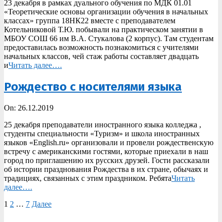
23 декабря в рамках дуального обучения по МДК 01.01
26
«Теоретические основы организации обучения в начальных
классах» группа 18НК22 вместе с преподавателем
Котельниковой Т.Ю. побывали на практическом занятии в
МБОУ СОШ 66 им В.А. Стукалова (2 корпус). Там студентам
предоставилась возможность познакомиться с учителями
начальных классов, чей стаж работы составляет двадцать
и
Читать далее….
Рождество с носителями языка
2019-
On:
26.12.2019
12-
25 декабря преподаватели иностранного языка колледжа ,
26
студенты специальности «Туризм» и школа иностранных
языков «English.ru» организовали и провели рождественскую
встречу с американскими гостями, которые приехали в наш
город по приглашению их русских друзей. Гости рассказали
об истории празднования Рождества в их стране, обычаях и
традициях, связанных с этим праздником. Ребята
Читать
далее….
Пагинация
1
2
…
7
Далее
записей