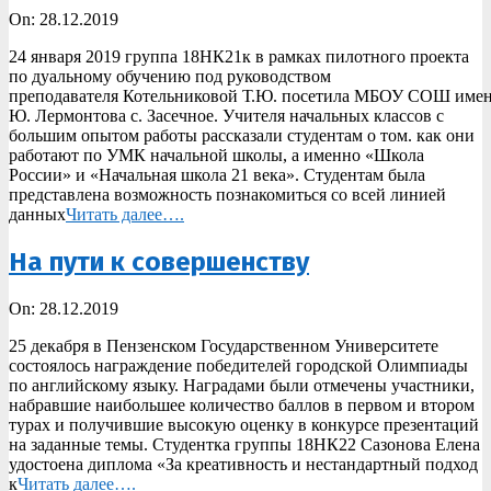
2019-
On:
28.12.2019
12-
24 января 2019 группа 18НК21к в рамках пилотного проекта
28
по дуальному обучению под руководством
преподавателя Котельниковой Т.Ю. посетила МБОУ СОШ име
Ю. Лермонтова с. Засечное. Учителя начальных классов с
большим опытом работы рассказали студентам о том. как они
работают по УМК начальной школы, а именно «Школа
России» и «Начальная школа 21 века». Студентам была
представлена возможность познакомиться со всей линией
данных
Читать далее….
На пути к совершенству
2019-
On:
28.12.2019
12-
25 декабря в Пензенском Государственном Университете
28
состоялось награждение победителей городской Олимпиады
по английскому языку. Наградами были отмечены участники,
набравшие наибольшее количество баллов в первом и втором
турах и получившие высокую оценку в конкурсе презентаций
на заданные темы. Студентка группы 18НК22 Сазонова Елена
удостоена диплома «За креативность и нестандартный подход
к
Читать далее….