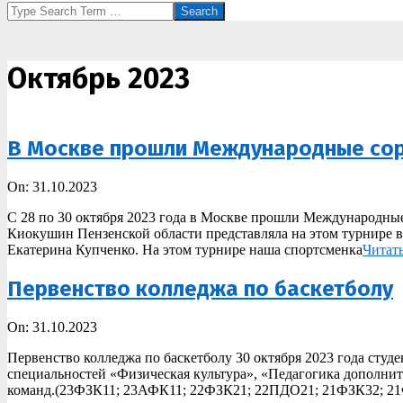
Search
Октябрь 2023
В Москве прошли Международные сор
2023-
On:
31.10.2023
10-
С 28 по 30 октября 2023 года в Москве прошли Международны
31
Киокушин Пензенской области представляла на этом турнире 
Екатерина Купченко. На этом турнире наша спортсменка
Читат
Первенство колледжа по баскетболу
2023-
On:
31.10.2023
10-
Первенство колледжа по баскетболу 30 октября 2023 года студ
31
специальностей «Физическая культура», «Педагогика дополнит
команд.(23ФЗК11; 23АФК11; 22ФЗК21; 22ПДО21; 21ФЗК32; 21