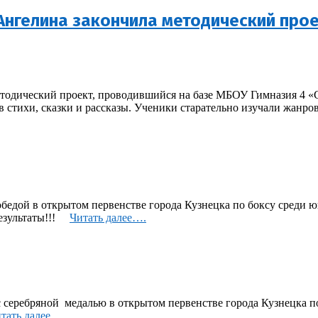
 Ангелина закончила методический про
одический проект, проводившийся на базе МБОУ Гимназия 4 «С
 стихи, сказки и рассказы. Ученики старательно изучали жанров
едой в открытом первенстве города Кузнецка по боксу среди юн
результаты!!!
Читать далее….
еребряной медалью в открытом первенстве города Кузнецка по б
тать далее….