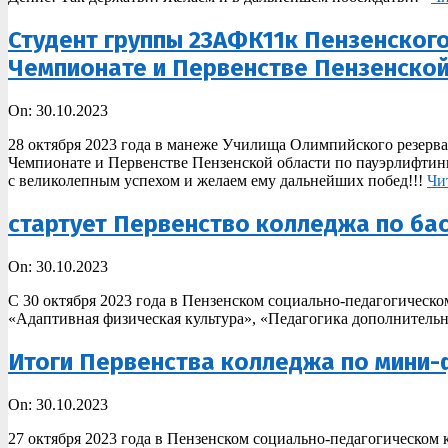
Студент группы 23АФК11к Пензенского
Чемпионате и Первенстве Пензенской
2023-
On:
30.10.2023
10-
28 октября 2023 года в манеже Училища Олимпийского резерв
30
Чемпионате и Первенстве Пензенской области по пауэрлифтин
с великолепным успехом и желаем ему дальнейших побед!!!
Чи
стартует Первенство колледжа по ба
2023-
On:
30.10.2023
10-
С 30 октября 2023 года в Пензенском социально-педагогическо
30
«Адаптивная физическая культура», «Педагогика дополнитель
Итоги ️Первенства колледжа по мини
2023-
On:
30.10.2023
10-
27 октября 2023 года в Пензенском социально-педагогическо
30