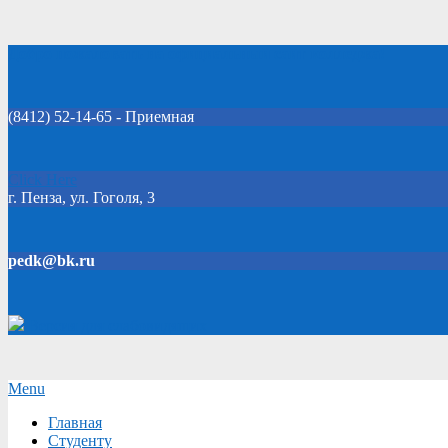
Skip
Добро пожаловать на официальный сайт колледжа!
to
content
(8412) 52-14-65 - Приемная
Click Here
г. Пенза, ул. Гоголя, 3
pedk@bk.ru
Версия для слабовидящих
Secondary
Menu
Navigation
Главная
Menu
Студенту