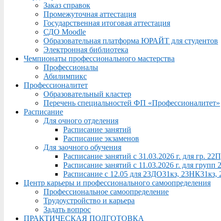
Заказ справок
Промежуточная аттестация
Государственная итоговая аттестация
СДО Moodle
Образовательная платформа ЮРАЙТ для студентов
Электронная библиотека
Чемпионаты профессионального мастерства
Профессионалы
Абилимпикс
Профессионалитет
Образовательный кластер
Перечень специальностей ФП «Профессионалитет»
Расписание
Для очного отделения
Расписание занятий
Расписание экзаменов
Для заочного обучения
Расписание занятий с 31.03.2026 г. для гр. 2
Расписание занятий с 11.03.2026 г. для груп
Расписание с 12.05 для 23ДО31кз, 23НК31кз,
Центр карьеры и профессионального самоопределения
Профессиональное самоопределение
Трудоустройство и карьера
Задать вопрос
ПРАКТИЧЕСКАЯ ПОДГОТОВКА