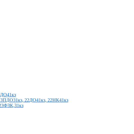
2ПДО41кз
п 23ПДО31кз, 22ДО41кз, 22НК41кз
 23ФЗК,31кз