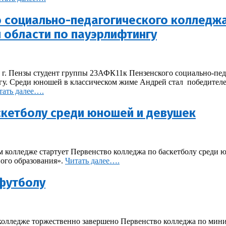
 социально-педагогического колледжа
 области по пауэрлифтингу
а г. Пензы студент группы 23АФК11к Пензенского социально-пе
гу. Среди юношей в классическом жиме Андрей стал победителе
тать далее….
скетболу среди юношей и девушек
м колледже стартует Первенство колледжа по баскетболу среди 
ного образования».
Читать далее….
-футболу
м колледже торжественно завершено Первенство колледжа по ми