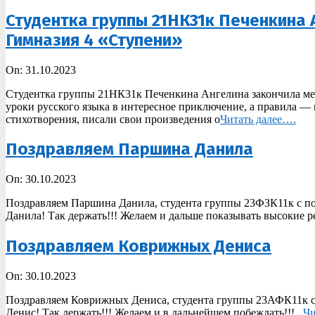
Студентка группы 21НК31к Печенкина
Гимназия 4 «Ступени»
2023-
On:
31.10.2023
10-
Студентка группы 21НК31к Печенкина Ангелина закончила мет
31
уроки русского языка в интересное приключение, а правила — в
стихотворения, писали свои произведения о
Читать далее….
Поздравляем Паршина Данила
2023-
On:
30.10.2023
10-
Поздравляем Паршина Данила, студента группы 23ФЗК11к с поб
30
Данила! Так держать!!! Желаем и дальше показывать высокие 
Поздравляем Коврижных Дениса
2023-
On:
30.10.2023
10-
Поздравляем Коврижных Дениса, студента группы 23АФК11к с с
30
Денис! Так держать!!! Желаем и в дальнейшем побеждать!!!
Чи