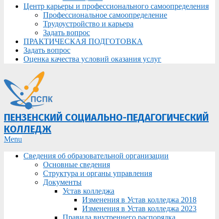
Центр карьеры и профессионального самоопределения
Профессиональное самоопределение
Трудоустройство и карьера
Задать вопрос
ПРАКТИЧЕСКАЯ ПОДГОТОВКА
Задать вопрос
Оценка качества условий оказания услуг
ПЕНЗЕНСКИЙ СОЦИАЛЬНО-ПЕДАГОГИЧЕСКИЙ
КОЛЛЕДЖ
Primary
Menu
Navigation
Сведения об образовательной организации
Menu
Основные сведения
Структура и органы управления
Документы
Устав колледжа
Изменения в Устав колледжа 2018
Изменения в Устав колледжа 2023
Правила внутреннего распорядка