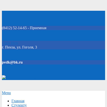
Skip
Добро пожаловать на официальный сайт колледжа!
to
content
(8412) 52-14-65 - Приемная
Click Here
г. Пенза, ул. Гоголя, 3
pedk@bk.ru
Версия для слабовидящих
Secondary
Menu
Navigation
Главная
Menu
Студенту