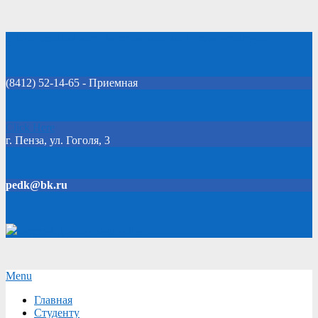
Skip
Добро пожаловать на официальный сайт колледжа!
to
content
(8412) 52-14-65 - Приемная
Click Here
г. Пенза, ул. Гоголя, 3
pedk@bk.ru
Версия для слабовидящих
Secondary
Menu
Navigation
Главная
Menu
Студенту