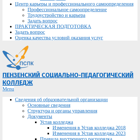
Центр карьеры и профессионального самоопределения
Профессиональное самоопределение
Трудоустройство и карьера
Задать вопрос
ПРАКТИЧЕСКАЯ ПОДГОТОВКА
Задать вопрос
Оценка качества условий оказания услуг
ПЕНЗЕНСКИЙ СОЦИАЛЬНО-ПЕДАГОГИЧЕСКИЙ
КОЛЛЕДЖ
Primary
Menu
Navigation
Сведения об образовательной организации
Menu
Основные сведения
Структура и органы управления
Документы
Устав колледжа
Изменения в Устав колледжа 2018
Изменения в Устав колледжа 2023
Правила внутреннего распорядка