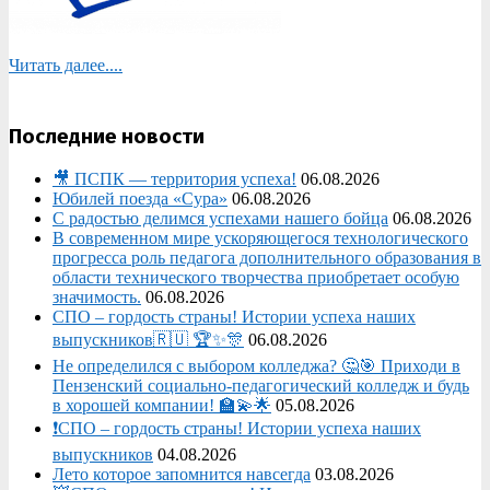
Читать далее....
Последние новости
🎥 ПСПК — территория успеха!
06.08.2026
Юбилей поезда «Сура»
06.08.2026
С радостью делимся успехами нашего бойца
06.08.2026
В современном мире ускоряющегося технологического
прогресса роль педагога дополнительного образования в
области технического творчества приобретает особую
значимость.
06.08.2026
СПО – гордость страны! Истории успеха наших
выпускников🇷🇺 🏆✨🎊
06.08.2026
Не определился с выбором колледжа? 🤔🎯 Приходи в
Пензенский социально-педагогический колледж и будь
в хорошей компании! 🏫💫🌟
05.08.2026
❗СПО – гордость страны! Истории успеха наших
выпускников
04.08.2026
Лето которое запомнится навсегда
03.08.2026