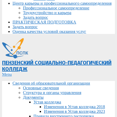
Центр карьеры и профессионального самоопределения
Профессиональное самоопределение
Трудоустройство и карьера
Задать вопрос
ПРАКТИЧЕСКАЯ ПОДГОТОВКА
Задать вопрос
Оценка качества условий оказания услуг
ПЕНЗЕНСКИЙ СОЦИАЛЬНО-ПЕДАГОГИЧЕСКИЙ
КОЛЛЕДЖ
Primary
Menu
Navigation
Сведения об образовательной организации
Menu
Основные сведения
Структура и органы управления
Документы
Устав колледжа
Изменения в Устав колледжа 2018
Изменения в Устав колледжа 2023
Правила внутреннего распорядка