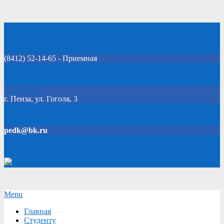
Skip
Добро пожаловать на официальный сайт колледжа!
to
content
(8412) 52-14-65 - Приемная
Click Here
г. Пенза, ул. Гоголя, 3
pedk@bk.ru
Версия для слабовидящих
Secondary
Menu
Navigation
Главная
Menu
Студенту