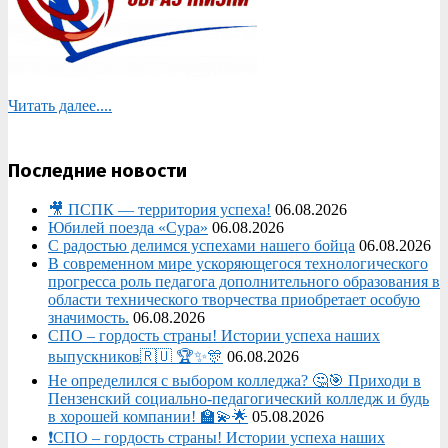
Читать далее....
Последние новости
🎥 ПСПК — территория успеха!
06.08.2026
Юбилей поезда «Сура»
06.08.2026
С радостью делимся успехами нашего бойца
06.08.2026
В современном мире ускоряющегося технологического
прогресса роль педагога дополнительного образования в
области технического творчества приобретает особую
значимость.
06.08.2026
СПО – гордость страны! Истории успеха наших
выпускников🇷🇺 🏆✨🎊
06.08.2026
Не определился с выбором колледжа? 🤔🎯 Приходи в
Пензенский социально-педагогический колледж и будь
в хорошей компании! 🏫💫🌟
05.08.2026
❗СПО – гордость страны! Истории успеха наших