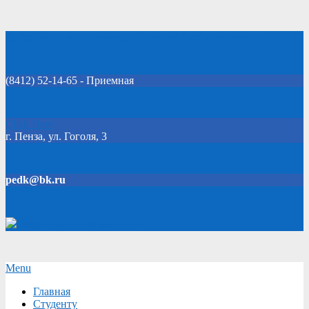
Skip
Добро пожаловать на официальный сайт колледжа!
to
content
(8412) 52-14-65 - Приемная
Click Here
г. Пенза, ул. Гоголя, 3
pedk@bk.ru
Версия для слабовидящих
Secondary
Menu
Navigation
Главная
Menu
Студенту