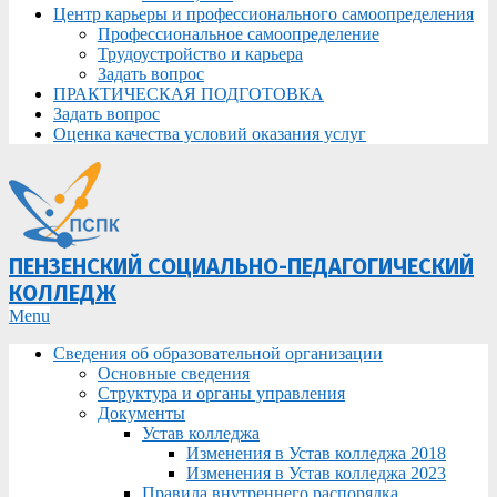
Центр карьеры и профессионального самоопределения
Профессиональное самоопределение
Трудоустройство и карьера
Задать вопрос
ПРАКТИЧЕСКАЯ ПОДГОТОВКА
Задать вопрос
Оценка качества условий оказания услуг
ПЕНЗЕНСКИЙ СОЦИАЛЬНО-ПЕДАГОГИЧЕСКИЙ
КОЛЛЕДЖ
Primary
Menu
Navigation
Сведения об образовательной организации
Menu
Основные сведения
Структура и органы управления
Документы
Устав колледжа
Изменения в Устав колледжа 2018
Изменения в Устав колледжа 2023
Правила внутреннего распорядка