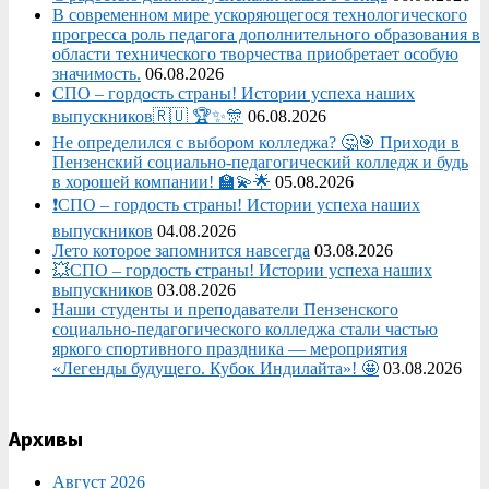
В современном мире ускоряющегося технологического
прогресса роль педагога дополнительного образования в
области технического творчества приобретает особую
значимость.
06.08.2026
СПО – гордость страны! Истории успеха наших
выпускников🇷🇺 🏆✨🎊
06.08.2026
Не определился с выбором колледжа? 🤔🎯 Приходи в
Пензенский социально-педагогический колледж и будь
в хорошей компании! 🏫💫🌟
05.08.2026
❗СПО – гордость страны! Истории успеха наших
выпускников
04.08.2026
Лето которое запомнится навсегда
03.08.2026
💥СПО – гордость страны! Истории успеха наших
выпускников
03.08.2026
Наши студенты и преподаватели Пензенского
социально‑педагогического колледжа стали частью
яркого спортивного праздника — мероприятия
«Легенды будущего. Кубок Индилайта»! 🤩
03.08.2026
Архивы
Август 2026