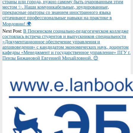
страны или города, нужно самому быть очарованным этим
местом ✨. Наши комуникабельные, эрудированные,
прекрасные ораторы со знанием иностранного языка
оттачивают профессиональные навыки на практике в
Мордовии! 🌍
Next Post:
В Пензенском социально-педагогическом колледже
состоялась встреча студентов и выпускников специальности
«Документационное обеспечение управления и
архивоведения» с кандидатом экономических наук, доцентом
кафедры «Менеджмент и государственное управление» ПГУ г.
Пензы Бижановой Евгенией Михайловной. 😊