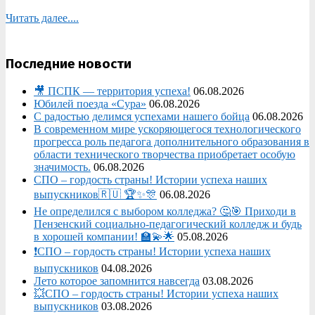
Читать далее....
Последние новости
🎥 ПСПК — территория успеха!
06.08.2026
Юбилей поезда «Сура»
06.08.2026
С радостью делимся успехами нашего бойца
06.08.2026
В современном мире ускоряющегося технологического
прогресса роль педагога дополнительного образования в
области технического творчества приобретает особую
значимость.
06.08.2026
СПО – гордость страны! Истории успеха наших
выпускников🇷🇺 🏆✨🎊
06.08.2026
Не определился с выбором колледжа? 🤔🎯 Приходи в
Пензенский социально-педагогический колледж и будь
в хорошей компании! 🏫💫🌟
05.08.2026
❗СПО – гордость страны! Истории успеха наших
выпускников
04.08.2026
Лето которое запомнится навсегда
03.08.2026
💥СПО – гордость страны! Истории успеха наших
выпускников
03.08.2026