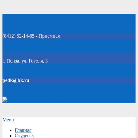
Skip
Добро пожаловать на официальный сайт колледжа!
to
content
(8412) 52-14-65 - Приемная
Click Here
г. Пенза, ул. Гоголя, 3
pedk@bk.ru
Версия для слабовидящих
Secondary
Menu
Navigation
Главная
Menu
Студенту