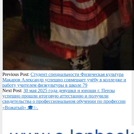
2025-
Previous Post:
Студент специальности Физическая культура
05-
Макаров Александр успешно совмещает учёбу в колледже и
29
работу учителем физкультуры в школе 79
Next Post:
30 мая 2025 года девушки и юноши г. Пензы
успешно прошли итоговую аттестацию и получили
свидетельства о профессиональном обучении по профессии
«Вожатый» 🎓✨.