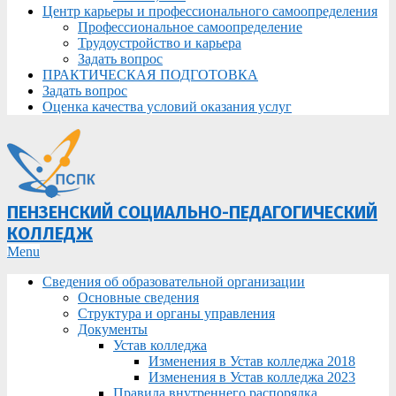
Центр карьеры и профессионального самоопределения
Профессиональное самоопределение
Трудоустройство и карьера
Задать вопрос
ПРАКТИЧЕСКАЯ ПОДГОТОВКА
Задать вопрос
Оценка качества условий оказания услуг
ПЕНЗЕНСКИЙ СОЦИАЛЬНО-ПЕДАГОГИЧЕСКИЙ
КОЛЛЕДЖ
Primary
Menu
Navigation
Сведения об образовательной организации
Menu
Основные сведения
Структура и органы управления
Документы
Устав колледжа
Изменения в Устав колледжа 2018
Изменения в Устав колледжа 2023
Правила внутреннего распорядка