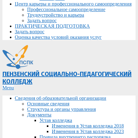
Центр карьеры и профессионального самоопределения
Профессиональное самоопределение
Трудоустройство и карьера
Задать вопрос
ПРАКТИЧЕСКАЯ ПОДГОТОВКА
Задать вопрос
Оценка качества условий оказания услуг
ПЕНЗЕНСКИЙ СОЦИАЛЬНО-ПЕДАГОГИЧЕСКИЙ
КОЛЛЕДЖ
Primary
Menu
Navigation
Сведения об образовательной организации
Menu
Основные сведения
Структура и органы управления
Документы
Устав колледжа
Изменения в Устав колледжа 2018
Изменения в Устав колледжа 2023
Правила внутреннего распорядка