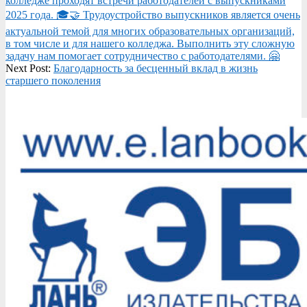
колледже проходят встречи работодателей с выпускниками
26
2025 года. 🎓🤝 Трудоустройство выпускников является очень
актуальной темой для многих образовательных организаций,
в том числе и для нашего колледжа. Выполнить эту сложную
задачу нам помогает сотрудничество с работодателями. 🤗
Next Post:
Благодарность за бесценный вклад в жизнь
старшего поколения