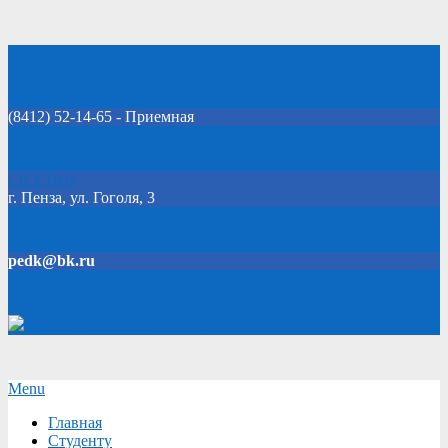
Skip
Добро пожаловать на официальный сайт колледжа!
to
content
(8412) 52-14-65 - Приемная
Click Here
г. Пенза, ул. Гоголя, 3
pedk@bk.ru
Версия для слабовидящих
Secondary
Menu
Navigation
Главная
Menu
Студенту