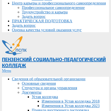
Центр карьеры и профессионального самоопределения
Профессиональное самоопределение
Трудоустройство и карьера
Задать вопрос
ПРАКТИЧЕСКАЯ ПОДГОТОВКА
Задать вопрос
Оценка качества условий оказания услуг
ПЕНЗЕНСКИЙ СОЦИАЛЬНО-ПЕДАГОГИЧЕСКИЙ
КОЛЛЕДЖ
Primary
Menu
Navigation
Сведения об образовательной организации
Menu
Основные сведения
Структура и органы управления
Документы
Устав колледжа
Изменения в Устав колледжа 2018
Изменения в Устав колледжа 2023
Правила внутреннего распорядка