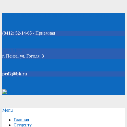
Skip
Добро пожаловать на официальный сайт колледжа!
to
content
(8412) 52-14-65 - Приемная
Click Here
г. Пенза, ул. Гоголя, 3
pedk@bk.ru
Версия для слабовидящих
Secondary
Menu
Navigation
Главная
Menu
Студенту