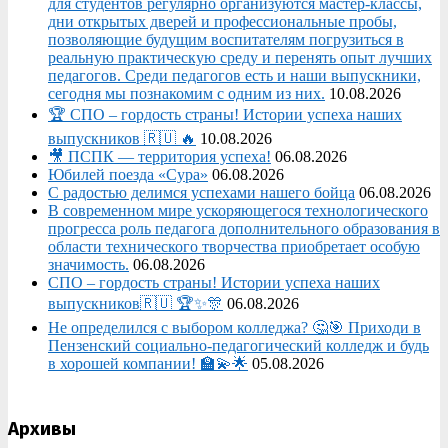
для студентов регулярно организуются мастер-классы,
дни открытых дверей и профессиональные пробы,
позволяющие будущим воспитателям погрузиться в
реальную практическую среду и перенять опыт лучших
педагогов. Среди педагогов есть и наши выпускники,
сегодня мы познакомим с одним из них.
10.08.2026
🏆 СПО – гордость страны! Истории успеха наших
выпускников 🇷🇺 🔥
10.08.2026
🎥 ПСПК — территория успеха!
06.08.2026
Юбилей поезда «Сура»
06.08.2026
С радостью делимся успехами нашего бойца
06.08.2026
В современном мире ускоряющегося технологического
прогресса роль педагога дополнительного образования в
области технического творчества приобретает особую
значимость.
06.08.2026
СПО – гордость страны! Истории успеха наших
выпускников🇷🇺 🏆✨🎊
06.08.2026
Не определился с выбором колледжа? 🤔🎯 Приходи в
Пензенский социально-педагогический колледж и будь
в хорошей компании! 🏫💫🌟
05.08.2026
Архивы