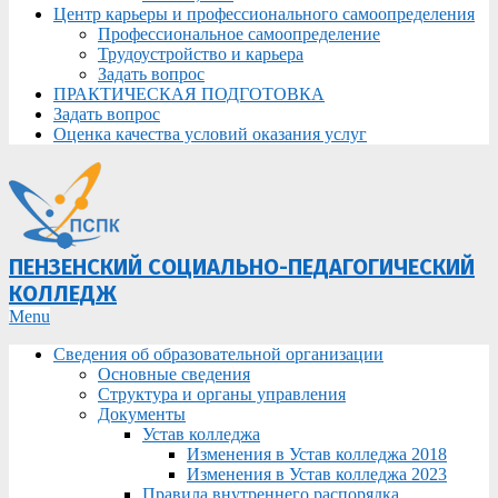
Центр карьеры и профессионального самоопределения
Профессиональное самоопределение
Трудоустройство и карьера
Задать вопрос
ПРАКТИЧЕСКАЯ ПОДГОТОВКА
Задать вопрос
Оценка качества условий оказания услуг
ПЕНЗЕНСКИЙ СОЦИАЛЬНО-ПЕДАГОГИЧЕСКИЙ
КОЛЛЕДЖ
Primary
Menu
Navigation
Сведения об образовательной организации
Menu
Основные сведения
Структура и органы управления
Документы
Устав колледжа
Изменения в Устав колледжа 2018
Изменения в Устав колледжа 2023
Правила внутреннего распорядка