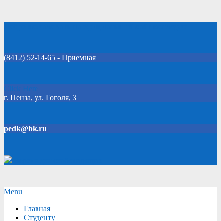
Skip
Добро пожаловать на официальный сайт колледжа!
to
content
(8412) 52-14-65 - Приемная
Click Here
г. Пенза, ул. Гоголя, 3
pedk@bk.ru
Версия для слабовидящих
Secondary
Menu
Navigation
Главная
Menu
Студенту