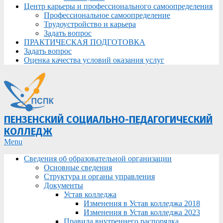
Центр карьеры и профессионального самоопределения
Профессиональное самоопределение
Трудоустройство и карьера
Задать вопрос
ПРАКТИЧЕСКАЯ ПОДГОТОВКА
Задать вопрос
Оценка качества условий оказания услуг
ПЕНЗЕНСКИЙ СОЦИАЛЬНО-ПЕДАГОГИЧЕСКИЙ
КОЛЛЕДЖ
Primary
Menu
Navigation
Сведения об образовательной организации
Menu
Основные сведения
Структура и органы управления
Документы
Устав колледжа
Изменения в Устав колледжа 2018
Изменения в Устав колледжа 2023
Правила внутреннего распорядка