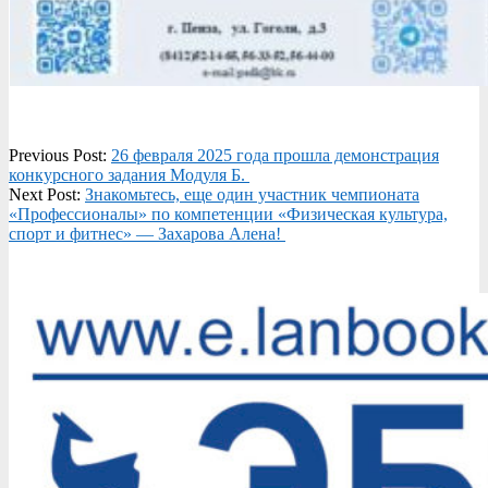
2025-
Previous Post:
26 февраля 2025 года прошла демонстрация
02-
конкурсного задания Модуля Б. ️
27
Next Post:
Знакомьтесь, еще один участник чемпионата
«Профессионалы» по компетенции «Физическая культура,
спорт и фитнес» — Захарова Алена!