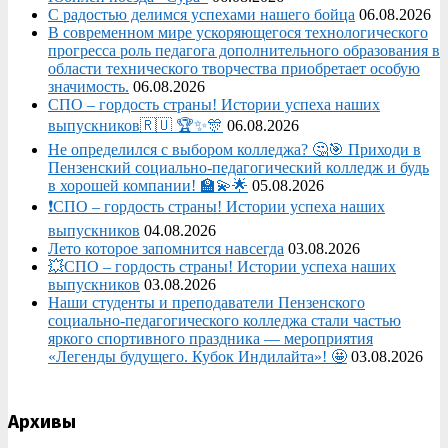
С радостью делимся успехами нашего бойца
06.08.2026
В современном мире ускоряющегося технологического
прогресса роль педагога дополнительного образования в
области технического творчества приобретает особую
значимость.
06.08.2026
СПО – гордость страны! Истории успеха наших
выпускников🇷🇺 🏆✨🎊
06.08.2026
Не определился с выбором колледжа? 🤔🎯 Приходи в
Пензенский социально-педагогический колледж и будь
в хорошей компании! 🏫💫🌟
05.08.2026
❗СПО – гордость страны! Истории успеха наших
выпускников
04.08.2026
Лето которое запомнится навсегда
03.08.2026
💥СПО – гордость страны! Истории успеха наших
выпускников
03.08.2026
Наши студенты и преподаватели Пензенского
социально‑педагогического колледжа стали частью
яркого спортивного праздника — мероприятия
«Легенды будущего. Кубок Индилайта»! 🤩
03.08.2026
Архивы