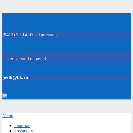
Skip
Добро пожаловать на официальный сайт колледжа!
to
content
(8412) 52-14-65 - Приемная
Click Here
г. Пенза, ул. Гоголя, 3
pedk@bk.ru
Версия для слабовидящих
Secondary
Menu
Navigation
Главная
Menu
Студенту