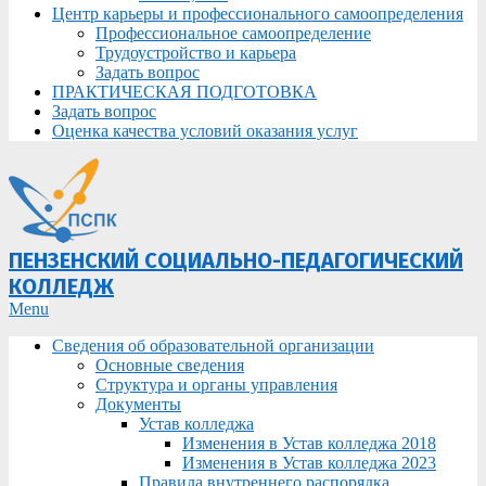
Центр карьеры и профессионального самоопределения
Профессиональное самоопределение
Трудоустройство и карьера
Задать вопрос
ПРАКТИЧЕСКАЯ ПОДГОТОВКА
Задать вопрос
Оценка качества условий оказания услуг
ПЕНЗЕНСКИЙ СОЦИАЛЬНО-ПЕДАГОГИЧЕСКИЙ
КОЛЛЕДЖ
Primary
Menu
Navigation
Сведения об образовательной организации
Menu
Основные сведения
Структура и органы управления
Документы
Устав колледжа
Изменения в Устав колледжа 2018
Изменения в Устав колледжа 2023
Правила внутреннего распорядка