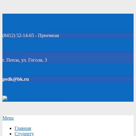
Skip
Добро пожаловать на официальный сайт колледжа!
to
content
(8412) 52-14-65 - Приемная
Click Here
г. Пенза, ул. Гоголя, 3
pedk@bk.ru
Версия для слабовидящих
Secondary
Menu
Navigation
Главная
Menu
Студенту