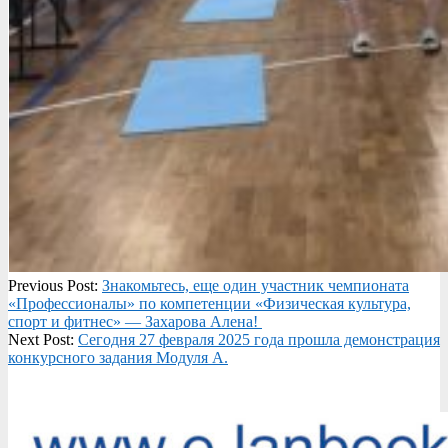
2025-
Previous Post:
Знакомьтесь, еще один участник чемпионата
02-
«Профессионалы» по компетенции «Физическая культура,
27
спорт и фитнес» — Захарова Алена!
Next Post:
Сегодня 27 февраля 2025 года прошла демонстрация
конкурсного задания Модуля А.