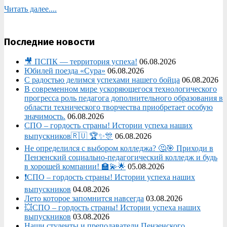
Читать далее....
Последние новости
🎥 ПСПК — территория успеха!
06.08.2026
Юбилей поезда «Сура»
06.08.2026
С радостью делимся успехами нашего бойца
06.08.2026
В современном мире ускоряющегося технологического
прогресса роль педагога дополнительного образования в
области технического творчества приобретает особую
значимость.
06.08.2026
СПО – гордость страны! Истории успеха наших
выпускников🇷🇺 🏆✨🎊
06.08.2026
Не определился с выбором колледжа? 🤔🎯 Приходи в
Пензенский социально-педагогический колледж и будь
в хорошей компании! 🏫💫🌟
05.08.2026
❗СПО – гордость страны! Истории успеха наших
выпускников
04.08.2026
Лето которое запомнится навсегда
03.08.2026
💥СПО – гордость страны! Истории успеха наших
выпускников
03.08.2026
Наши студенты и преподаватели Пензенского