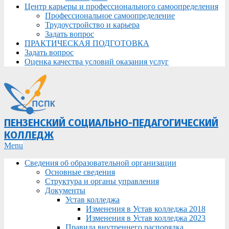
Центр карьеры и профессионального самоопределения
Профессиональное самоопределение
Трудоустройство и карьера
Задать вопрос
ПРАКТИЧЕСКАЯ ПОДГОТОВКА
Задать вопрос
Оценка качества условий оказания услуг
ПЕНЗЕНСКИЙ СОЦИАЛЬНО-ПЕДАГОГИЧЕСКИЙ
КОЛЛЕДЖ
Primary
Menu
Navigation
Сведения об образовательной организации
Menu
Основные сведения
Структура и органы управления
Документы
Устав колледжа
Изменения в Устав колледжа 2018
Изменения в Устав колледжа 2023
Правила внутреннего распорядка