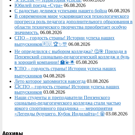
Юбилей поезда «Сура»
06.08.2026
С радостью делимся успехами нашего бойца
06.08.2026
В современном мире ускоряющегося технологического
прогресса роль педагога дополнительного образования в
области технического творчества приобретает особую
значимость.
06.08.2026
СПО – гордость страны! Истории успеха наших
выпускников🇷🇺 🏆✨🎊
06.08.2026
Не определился с выбором колледжа? 🤔🎯 Приходи в
Пензенский социально-педагогический колледж и будь
в хорошей компании! 🏫💫🌟
05.08.2026
❗СПО – гордость страны! Истории успеха наших
выпускников
04.08.2026
Лето которое запомнится навсегда
03.08.2026
💥СПО – гордость страны! Истории успеха наших
выпускников
03.08.2026
Наши студенты и преподаватели Пензенского
социально‑педагогического колледжа стали частью
яркого спортивного праздника — мероприятия
«Легенды будущего. Кубок Индилайта»! 🤩
03.08.2026
Архивы