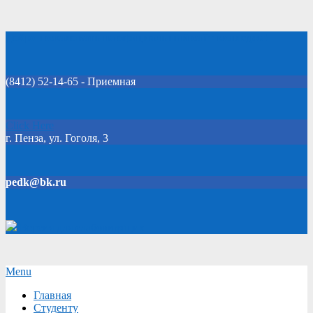
Skip
Добро пожаловать на официальный сайт колледжа!
to
content
(8412) 52-14-65 - Приемная
Click Here
г. Пенза, ул. Гоголя, 3
pedk@bk.ru
Версия для слабовидящих
Secondary
Menu
Navigation
Главная
Menu
Студенту