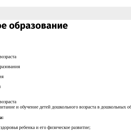
е образование
возраста
бразования
ия
я
возраста
спитание и обучение детей дошкольного возраста в дошкольных 
а:
доровья ребенка и его физическое развитие;