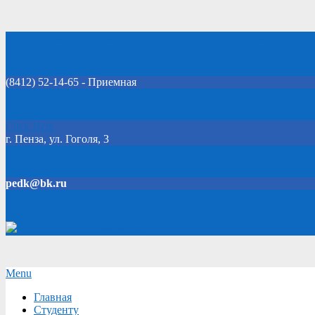
Skip
Добро пожаловать на официальный сайт колледжа!
to
content
(8412) 52-14-65 - Приемная
Click Here
г. Пенза, ул. Гоголя, 3
pedk@bk.ru
Версия для слабовидящих
Secondary
Menu
Navigation
Главная
Menu
Студенту