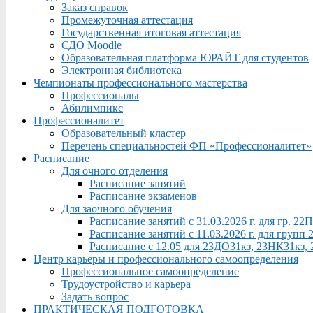
Заказ справок
Промежуточная аттестация
Государственная итоговая аттестация
СДО Moodle
Образовательная платформа ЮРАЙТ для студентов
Электронная библиотека
Чемпионаты профессионального мастерства
Профессионалы
Абилимпикс
Профессионалитет
Образовательный кластер
Перечень специальностей ФП «Профессионалитет»
Расписание
Для очного отделения
Расписание занятий
Расписание экзаменов
Для заочного обучения
Расписание занятий с 31.03.2026 г. для гр. 2
Расписание занятий с 11.03.2026 г. для груп
Расписание с 12.05 для 23ДО31кз, 23НК31кз,
Центр карьеры и профессионального самоопределения
Профессиональное самоопределение
Трудоустройство и карьера
Задать вопрос
ПРАКТИЧЕСКАЯ ПОДГОТОВКА