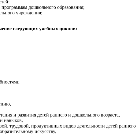
етей;
 программам дошкольного образования;
ельного учреждения;
чение следующих учебных циклов:
ебностями
ению,
ания и развития детей раннего и дошкольного возраста,
и навыков,
вой, трудовой, продуктивных видов деятельности детей раннего 
образительному искусству,