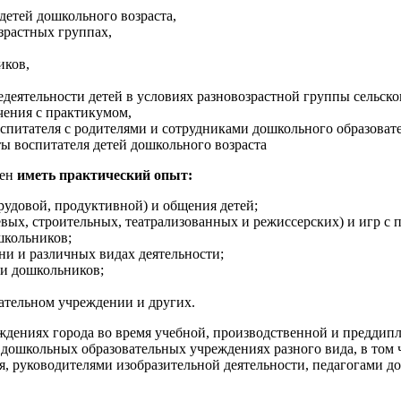
детей дошкольного возраста,
зрастных группах,
иков,
еятельности детей в условиях разновозрастной группы сельског
чения с практикумом,
спитателя с родителями и сотрудниками дошкольного образоват
ы воспитателя детей дошкольного возраста
жен
иметь практический опыт:
рудовой, продуктивной) и общения детей;
вых, строительных, театрализованных и режиссерских) и игр с 
школьников;
и и различных видах деятельности;
ти дошкольников;
вательном учреждении и других.
ждениях города во время учебной, производственной и преддип
дошкольных образовательных учреждениях разного вида, в том ч
, руководителями изобразительной деятельности, педагогами до