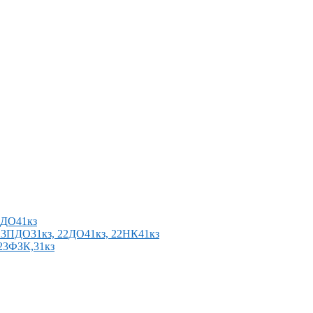
2ПДО41кз
п 23ПДО31кз, 22ДО41кз, 22НК41кз
 23ФЗК,31кз