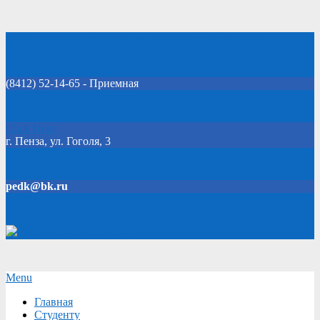
Skip
Добро пожаловать на официальный сайт колледжа!
to
content
(8412) 52-14-65 - Приемная
Click Here
г. Пенза, ул. Гоголя, 3
pedk@bk.ru
Версия для слабовидящих
Secondary
Menu
Navigation
Главная
Menu
Студенту