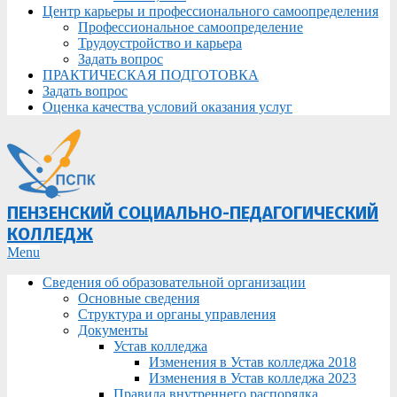
Центр карьеры и профессионального самоопределения
Профессиональное самоопределение
Трудоустройство и карьера
Задать вопрос
ПРАКТИЧЕСКАЯ ПОДГОТОВКА
Задать вопрос
Оценка качества условий оказания услуг
ПЕНЗЕНСКИЙ СОЦИАЛЬНО-ПЕДАГОГИЧЕСКИЙ
КОЛЛЕДЖ
Primary
Menu
Navigation
Сведения об образовательной организации
Menu
Основные сведения
Структура и органы управления
Документы
Устав колледжа
Изменения в Устав колледжа 2018
Изменения в Устав колледжа 2023
Правила внутреннего распорядка