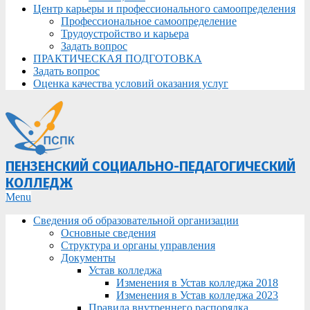
Центр карьеры и профессионального самоопределения
Профессиональное самоопределение
Трудоустройство и карьера
Задать вопрос
ПРАКТИЧЕСКАЯ ПОДГОТОВКА
Задать вопрос
Оценка качества условий оказания услуг
ПЕНЗЕНСКИЙ СОЦИАЛЬНО-ПЕДАГОГИЧЕСКИЙ
КОЛЛЕДЖ
Primary
Menu
Navigation
Сведения об образовательной организации
Menu
Основные сведения
Структура и органы управления
Документы
Устав колледжа
Изменения в Устав колледжа 2018
Изменения в Устав колледжа 2023
Правила внутреннего распорядка