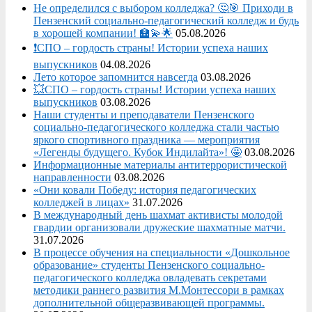
Не определился с выбором колледжа? 🤔🎯 Приходи в
Пензенский социально-педагогический колледж и будь
в хорошей компании! 🏫💫🌟
05.08.2026
❗СПО – гордость страны! Истории успеха наших
выпускников
04.08.2026
Лето которое запомнится навсегда
03.08.2026
💥СПО – гордость страны! Истории успеха наших
выпускников
03.08.2026
Наши студенты и преподаватели Пензенского
социально‑педагогического колледжа стали частью
яркого спортивного праздника — мероприятия
«Легенды будущего. Кубок Индилайта»! 🤩
03.08.2026
Информационные материалы антитеррористической
направленности
03.08.2026
«Они ковали Победу: история педагогических
колледжей в лицах»
31.07.2026
В международный день шахмат активисты молодой
гвардии организовали дружеские шахматные матчи.
31.07.2026
В процессе обучения на специальности «Дошкольное
образование» студенты Пензенского социально-
педагогического колледжа овладевать секретами
методики раннего развития М.Монтессори в рамках
дополнительной общеразвивающей программы.