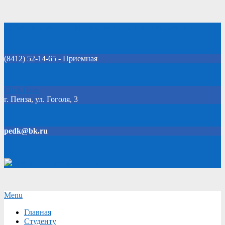
Skip
Добро пожаловать на официальный сайт колледжа!
to
content
(8412) 52-14-65 - Приемная
Click Here
г. Пенза, ул. Гоголя, 3
pedk@bk.ru
Версия для слабовидящих
Secondary
Menu
Navigation
Главная
Menu
Студенту