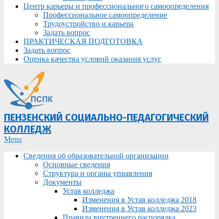
Центр карьеры и профессионального самоопределения
Профессиональное самоопределение
Трудоустройство и карьера
Задать вопрос
ПРАКТИЧЕСКАЯ ПОДГОТОВКА
Задать вопрос
Оценка качества условий оказания услуг
ПЕНЗЕНСКИЙ СОЦИАЛЬНО-ПЕДАГОГИЧЕСКИЙ
КОЛЛЕДЖ
Primary
Menu
Navigation
Сведения об образовательной организации
Menu
Основные сведения
Структура и органы управления
Документы
Устав колледжа
Изменения в Устав колледжа 2018
Изменения в Устав колледжа 2023
Правила внутреннего распорядка