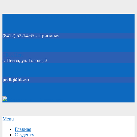
Skip
Добро пожаловать на официальный сайт колледжа!
to
content
(8412) 52-14-65 - Приемная
Click Here
г. Пенза, ул. Гоголя, 3
pedk@bk.ru
Версия для слабовидящих
Secondary
Menu
Navigation
Главная
Menu
Студенту