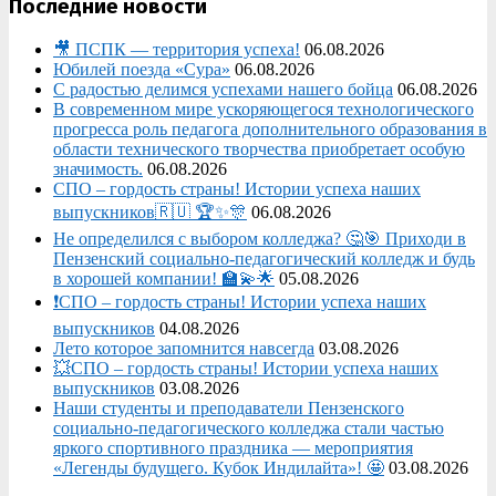
Последние новости
🎥 ПСПК — территория успеха!
06.08.2026
Юбилей поезда «Сура»
06.08.2026
С радостью делимся успехами нашего бойца
06.08.2026
В современном мире ускоряющегося технологического
прогресса роль педагога дополнительного образования в
области технического творчества приобретает особую
значимость.
06.08.2026
СПО – гордость страны! Истории успеха наших
выпускников🇷🇺 🏆✨🎊
06.08.2026
Не определился с выбором колледжа? 🤔🎯 Приходи в
Пензенский социально-педагогический колледж и будь
в хорошей компании! 🏫💫🌟
05.08.2026
❗СПО – гордость страны! Истории успеха наших
выпускников
04.08.2026
Лето которое запомнится навсегда
03.08.2026
💥СПО – гордость страны! Истории успеха наших
выпускников
03.08.2026
Наши студенты и преподаватели Пензенского
социально‑педагогического колледжа стали частью
яркого спортивного праздника — мероприятия
«Легенды будущего. Кубок Индилайта»! 🤩
03.08.2026