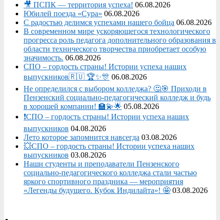
🎥 ПСПК — территория успеха!
06.08.2026
Юбилей поезда «Сура»
06.08.2026
С радостью делимся успехами нашего бойца
06.08.2026
В современном мире ускоряющегося технологического
прогресса роль педагога дополнительного образования в
области технического творчества приобретает особую
значимость.
06.08.2026
СПО – гордость страны! Истории успеха наших
выпускников🇷🇺 🏆✨🎊
06.08.2026
Не определился с выбором колледжа? 🤔🎯 Приходи в
Пензенский социально-педагогический колледж и будь
в хорошей компании! 🏫💫🌟
05.08.2026
❗СПО – гордость страны! Истории успеха наших
выпускников
04.08.2026
Лето которое запомнится навсегда
03.08.2026
💥СПО – гордость страны! Истории успеха наших
выпускников
03.08.2026
Наши студенты и преподаватели Пензенского
социально‑педагогического колледжа стали частью
яркого спортивного праздника — мероприятия
«Легенды будущего. Кубок Индилайта»! 🤩
03.08.2026