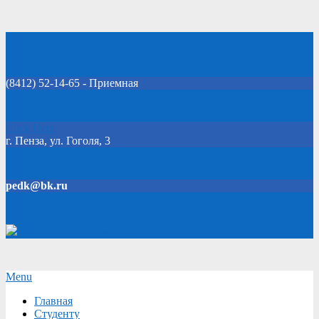
Skip
Добро пожаловать на официальный сайт колледжа!
to
content
(8412) 52-14-65 - Приемная
Click Here
г. Пенза, ул. Гоголя, 3
pedk@bk.ru
Версия для слабовидящих
Secondary
Menu
Navigation
Главная
Menu
Студенту