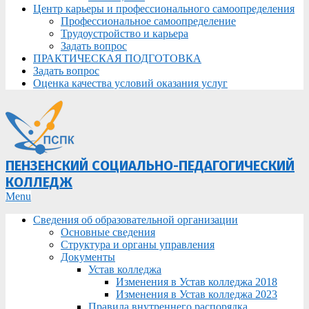
Центр карьеры и профессионального самоопределения
Профессиональное самоопределение
Трудоустройство и карьера
Задать вопрос
ПРАКТИЧЕСКАЯ ПОДГОТОВКА
Задать вопрос
Оценка качества условий оказания услуг
ПЕНЗЕНСКИЙ СОЦИАЛЬНО-ПЕДАГОГИЧЕСКИЙ
КОЛЛЕДЖ
Primary
Menu
Navigation
Сведения об образовательной организации
Menu
Основные сведения
Структура и органы управления
Документы
Устав колледжа
Изменения в Устав колледжа 2018
Изменения в Устав колледжа 2023
Правила внутреннего распорядка