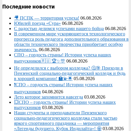
Последние новости
🎥 ПСПК — территория успеха!
06.08.2026
Юбилей поезда «Сура»
06.08.2026
С радостью делимся успехами нашего бойца
06.08.2026
В современном мире ускоряющегося технологического
прогресса роль педагога дополнительного образования в
области технического творчества приобретает особую
значимость.
06.08.2026
СПО – гордость страны! Истории успеха наших
выпускников🇷🇺 🏆✨🎊
06.08.2026
Не определился с выбором колледжа? 🤔🎯 Приходи в
Пензенский социально-педагогический колледж и будь
в хорошей компании! 🏫💫🌟
05.08.2026
❗СПО – гордость страны! Истории успеха наших
выпускников
04.08.2026
Лето которое запомнится навсегда
03.08.2026
💥СПО – гордость страны! Истории успеха наших
выпускников
03.08.2026
Наши студенты и преподаватели Пензенского
социально‑педагогического колледжа стали частью
яркого спортивного праздника — мероприятия
«Легенды будущего. Кубок Индилайта»! 🤩
03.08.2026