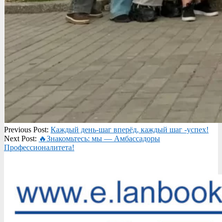
2026-
Previous Post:
Каждый день-шаг вперёд, каждый шаг -успех!
06-
Next Post:
🔥Знакомьтесь: мы — Амбассадоры
23
Профессионалитета!