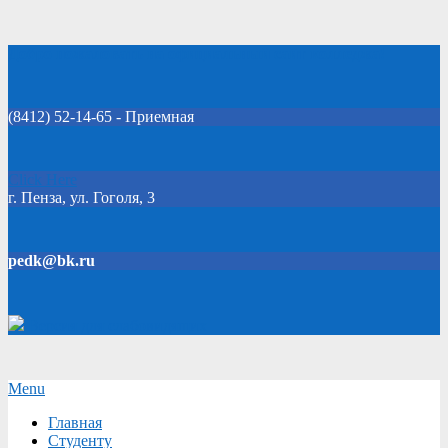
Skip
Добро пожаловать на официальный сайт колледжа!
to
content
(8412) 52-14-65 - Приемная
Click Here
г. Пенза, ул. Гоголя, 3
pedk@bk.ru
Версия для слабовидящих
Secondary
Menu
Navigation
Главная
Menu
Студенту