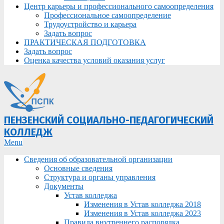
Центр карьеры и профессионального самоопределения
Профессиональное самоопределение
Трудоустройство и карьера
Задать вопрос
ПРАКТИЧЕСКАЯ ПОДГОТОВКА
Задать вопрос
Оценка качества условий оказания услуг
ПЕНЗЕНСКИЙ СОЦИАЛЬНО-ПЕДАГОГИЧЕСКИЙ
КОЛЛЕДЖ
Primary
Menu
Navigation
Сведения об образовательной организации
Menu
Основные сведения
Структура и органы управления
Документы
Устав колледжа
Изменения в Устав колледжа 2018
Изменения в Устав колледжа 2023
Правила внутреннего распорядка