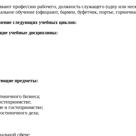
ают профессию рабочего, должность служащего (одну или неско
ьное обучение (официант, бармен, буфетчик, портье, горничная,
чение следующих учебных циклов:
щие учебные дисциплины:
ующие предметы:
тиничного бизнеса;
остеприимстве;
е и гостеприимстве;
гостиничного дела;
нальной сфере;