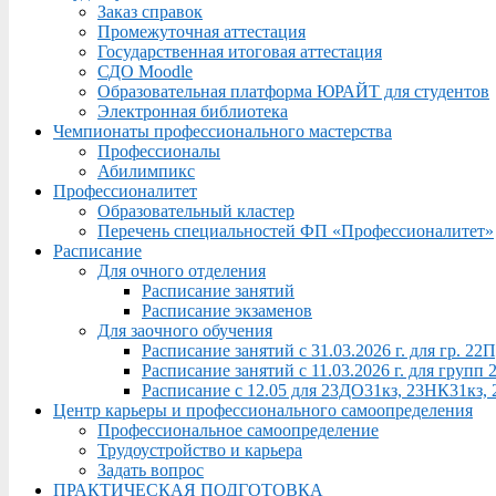
Заказ справок
Промежуточная аттестация
Государственная итоговая аттестация
СДО Moodle
Образовательная платформа ЮРАЙТ для студентов
Электронная библиотека
Чемпионаты профессионального мастерства
Профессионалы
Абилимпикс
Профессионалитет
Образовательный кластер
Перечень специальностей ФП «Профессионалитет»
Расписание
Для очного отделения
Расписание занятий
Расписание экзаменов
Для заочного обучения
Расписание занятий с 31.03.2026 г. для гр. 2
Расписание занятий с 11.03.2026 г. для груп
Расписание с 12.05 для 23ДО31кз, 23НК31кз,
Центр карьеры и профессионального самоопределения
Профессиональное самоопределение
Трудоустройство и карьера
Задать вопрос
ПРАКТИЧЕСКАЯ ПОДГОТОВКА