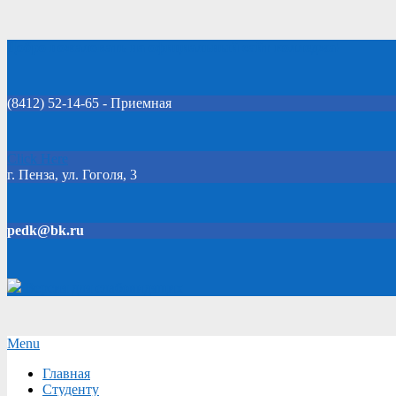
Skip
Добро пожаловать на официальный сайт колледжа!
to
content
(8412) 52-14-65 - Приемная
Click Here
г. Пенза, ул. Гоголя, 3
pedk@bk.ru
Версия для слабовидящих
Secondary
Menu
Navigation
Главная
Menu
Студенту