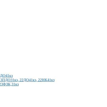
2ПДО41кз
п 23ПДО31кз, 22ДО41кз, 22НК41кз
 23ФЗК,31кз