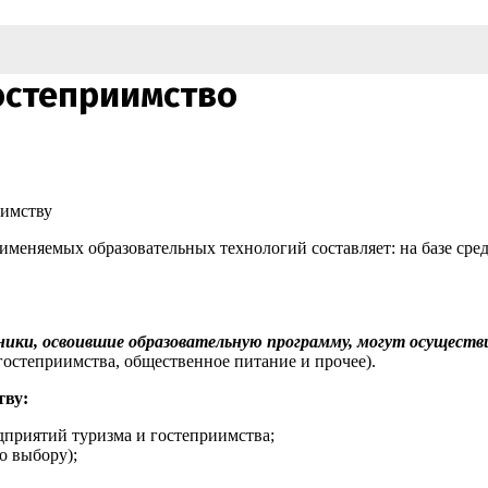
остеприимство
иимству
меняемых образовательных технологий составляет: на базе средн
ники, освоившие образовательную программу, могут осущест
гостеприимства, общественное питание и прочее).
тву:
дприятий туризма и гостеприимства;
о выбору);