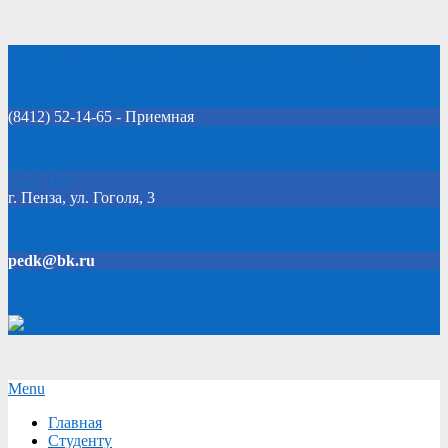
Skip
Добро пожаловать на официальный сайт колледжа!
to
content
(8412) 52-14-65 - Приемная
Click Here
г. Пенза, ул. Гоголя, 3
pedk@bk.ru
Версия для слабовидящих
Secondary
Menu
Navigation
Главная
Menu
Студенту