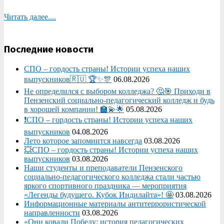
Читать далее....
Последние новости
СПО – гордость страны! Истории успеха наших
выпускников🇷🇺 🏆✨🎊
06.08.2026
Не определился с выбором колледжа? 🤔🎯 Приходи в
Пензенский социально-педагогический колледж и будь
в хорошей компании! 🏫💫🌟
05.08.2026
❗СПО – гордость страны! Истории успеха наших
выпускников
04.08.2026
Лето которое запомнится навсегда
03.08.2026
💥СПО – гордость страны! Истории успеха наших
выпускников
03.08.2026
Наши студенты и преподаватели Пензенского
социально‑педагогического колледжа стали частью
яркого спортивного праздника — мероприятия
«Легенды будущего. Кубок Индилайта»! 🤩
03.08.2026
Информационные материалы антитеррористической
направленности
03.08.2026
«Они ковали Победу: история педагогических