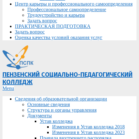
Центр карьеры и профессионального самоопределения
Профессиональное самоопределение
Трудоустройство и карьера
Задать вопрос
ПРАКТИЧЕСКАЯ ПОДГОТОВКА
Задать вопрос
Оценка качества условий оказания услуг
ПЕНЗЕНСКИЙ СОЦИАЛЬНО-ПЕДАГОГИЧЕСКИЙ
КОЛЛЕДЖ
Primary
Menu
Navigation
Сведения об образовательной организации
Menu
Основные сведения
Структура и органы управления
Документы
Устав колледжа
Изменения в Устав колледжа 2018
Изменения в Устав колледжа 2023
Правила внутреннего распорядка